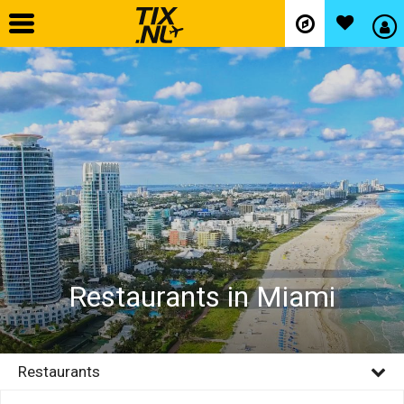
Home
Vliegtickets
Hotels
Autohuur
Restaurants in Miami
Vlucht+hotel
Activiteiten
Restaurants