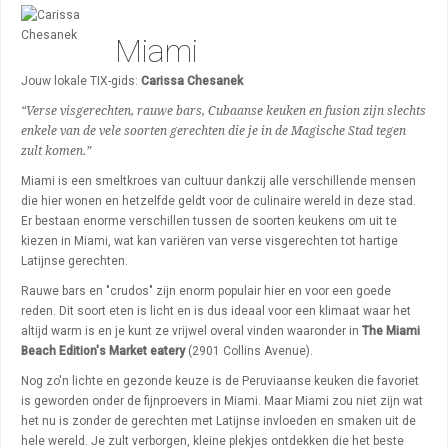
Algemeen
Miami
Activiteiten
Bezienswaardigheden
Jouw lokale TIX-gids:
Carissa Chesanek
“Verse visgerechten, rauwe bars, Cubaanse keuken en fusion zijn slechts
Uitgaan
enkele van de vele soorten gerechten die je in de Magische Stad tegen
zult komen.”
Winkelen
Miami is een smeltkroes van cultuur dankzij alle verschillende mensen
Wijken
die hier wonen en hetzelfde geldt voor de culinaire wereld in deze stad.
Er bestaan enorme verschillen tussen de soorten keukens om uit te
kiezen in Miami, wat kan variëren van verse visgerechten tot hartige
Latijnse gerechten.
Rauwe bars en "crudos" zijn enorm populair hier en voor een goede
reden. Dit soort eten is licht en is dus ideaal voor een klimaat waar het
altijd warm is en je kunt ze vrijwel overal vinden waaronder in
The Miami
Beach Edition's Market eatery
(2901 Collins Avenue).
Nog zo'n lichte en gezonde keuze is de Peruviaanse keuken die favoriet
is geworden onder de fijnproevers in Miami. Maar Miami zou niet zijn wat
het nu is zonder de gerechten met Latijnse invloeden en smaken uit de
hele wereld. Je zult verborgen, kleine plekjes ontdekken die het beste