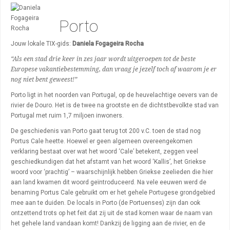
Bezienswaardigheden
Porto
Restaurants
Uitgaan
Jouw lokale TIX-gids:
Daniela Fogageira Rocha
“Als een stad drie keer in zes jaar wordt uitgeroepen tot de beste
Winkelen
Europese vakantiebestemming, dan vraag je jezelf toch af waarom je er
nog niet bent geweest!”
Wijken
Porto ligt in het noorden van Portugal, op de heuvelachtige oevers van de
rivier de Douro. Het is de twee na grootste en de dichtstbevolkte stad van
Portugal met ruim 1,7 miljoen inwoners.
De geschiedenis van Porto gaat terug tot 200 v.C. toen de stad nog
Portus Cale heette. Hoewel er geen algemeen overeengekomen
verklaring bestaat over wat het woord ‘Cale’ betekent, zeggen veel
geschiedkundigen dat het afstamt van het woord ‘Kallis’, het Griekse
woord voor ‘prachtig’ – waarschijnlijk hebben Griekse zeelieden die hier
aan land kwamen dit woord geïntroduceerd. Na vele eeuwen werd de
benaming Portus Cale gebruikt om er het gehele Portugese grondgebied
mee aan te duiden. De locals in Porto (de Portuenses) zijn dan ook
ontzettend trots op het feit dat zij uit de stad komen waar de naam van
het gehele land vandaan komt! Dankzij de ligging aan de rivier, en de