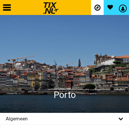
Home
Vliegtickets
Hotels
Autohuur
Porto
Vlucht+hotel
Activiteiten
Algemeen