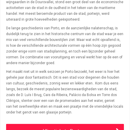
wijngaarden in de Dourovallei, stond een groot deel van de economische
activiteiten van de stad in de oudheid in het teken van de maritieme
handel. Het meest beroemde product van de stad, portwijn, werd
uiteraard in grote hoeveelheden geëxporteerd.
De lange geschiedenis van Porto, en de aanzienlijke nalatenschap, is
duidelijk terug te zien in het historische centrum van de stad waar je een
mix van veel verschillende bouwstijlen ziet. Maar wat echt opvallend is,
is hoe de verschillende architecturale vormen op één hoop zijn gegooid
zonder enige vorm van stadsplanning, en toch een bijzonder geheel
vormen. De combinatie van vooruitgang en verval werkt hier op de een of
andere manier bijzonder goed.
Het maakt niet uit in welk seizoen je Porto bezoekt, het weer is hier het
gehele jaar door fantastisch. Dit is een stad voor diegenen die houden
van cultuur, geschiedenis, zonnig weer en lekker eten.. Kom dus eens
langs, bezoek de meest populaire bezienswaardigheden van de stad,
zoals de D. Luís I Brug, Cais da Ribeira, Palácio da Bolsa en Torre dos
Clérigos, slenter over een van de promenades aan het water, geniet
van het overheerlijke eten en maak een praatje met de vriendelijke locals
onder het genot van een glaasje portwijn.