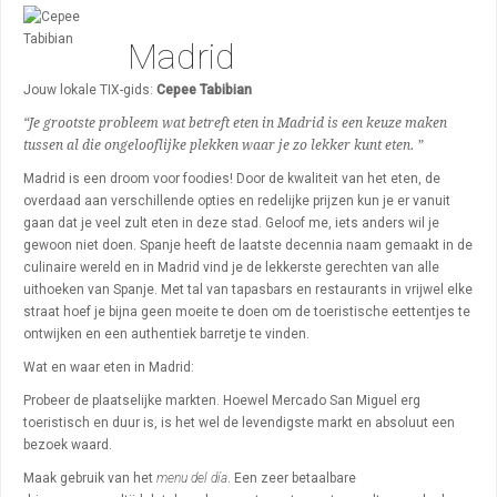
Algemeen
Madrid
Activiteiten
Bezienswaardigheden
Jouw lokale TIX-gids:
Cepee Tabibian
“Je grootste probleem wat betreft eten in Madrid is een keuze maken
Uitgaan
tussen al die ongelooflijke plekken waar je zo lekker kunt eten. ”
Winkelen
Madrid is een droom voor foodies! Door de kwaliteit van het eten, de
overdaad aan verschillende opties en redelijke prijzen kun je er vanuit
Wijken
gaan dat je veel zult eten in deze stad. Geloof me, iets anders wil je
gewoon niet doen. Spanje heeft de laatste decennia naam gemaakt in de
culinaire wereld en in Madrid vind je de lekkerste gerechten van alle
uithoeken van Spanje. Met tal van tapasbars en restaurants in vrijwel elke
straat hoef je bijna geen moeite te doen om de toeristische eettentjes te
ontwijken en een authentiek barretje te vinden.
Wat en waar eten in Madrid:
Probeer de plaatselijke markten. Hoewel
Mercado San Miguel
erg
toeristisch en duur is, is het wel de levendigste markt en absoluut een
bezoek waard.
Maak gebruik van het
menu del día
. Een zeer betaalbare