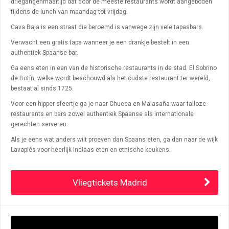
driegangenmaaltijd dat door de meeste restaurants wordt aangeboden
tijdens de lunch van maandag tot vrijdag.
Cava Baja is een straat die beroemd is vanwege zijn vele tapasbars.
Verwacht een gratis tapa wanneer je een drankje bestelt in een
authentiek Spaanse bar.
Ga eens eten in een van de historische restaurants in de stad.
El Sobrino
de Botín
, welke wordt beschouwd als het oudste restaurant ter wereld,
bestaat al sinds 1725.
Voor een hipper sfeertje ga je naar Chueca en Malasaña waar talloze
restaurants en bars zowel authentiek Spaanse als internationale
gerechten serveren.
Als je eens wat anders wilt proeven dan Spaans eten, ga dan naar de wijk
Lavapiés voor heerlijk Indiaas eten en etnische keukens.
Vliegtickets Madrid