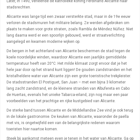
Later, in 1490, verleende de katholieke koning Ferdinand Alicante haar
stadsrechten.
Alicante was lange tijd een zwaar versterkte stad, maar in de 19e eeuw
verloren de stadsmuren het militaire belang. Ze werden afgebroken om
plaats te maken voor grote straten, zoals Rambla de Méndez Núñez. Niet
lang daarna werd er een spoorlijn gebouwd, werd er straatverlichting
aangelegd en kwamen moderne wijken op.
De bergen in het achterland van Alicante beschermen de stad tegen de
koele noordelijke winden, waardoor Alicante een jaarlijks gemiddelde
termperatuur heeft van 20°C. Het milde klimaat zorgt ervoor dat je het
hele jaar door op het strand kunt liggen! De gouden zandstranden en het
kristalheldere water van Alicante zijn een grote toeristische trekpleister.
De stadsstranden El Postiguet, San Juan – met een bijna 3 kilometer
lang zacht zandstrand, en de kleinere stranden van Albufereta en Cabo
de Huertas, evenals het unieke Tabarca-eiland, zijn nog maar een paar
voorbeelden van het prachtige en rijke kustgebied van Alicante.
De sterke band tussen Alicante en de Middellandse Zee vind je ook terug
in de lokale gastronomie. De keuken van Alicante, waaronder de paella
met vis, is ongetwijfeld een van de belangrijkste redenen waarom
toeristen hier naartoe komen.
Steek bij aankomst meteen even je tenen in het water van Alicante. Ga op