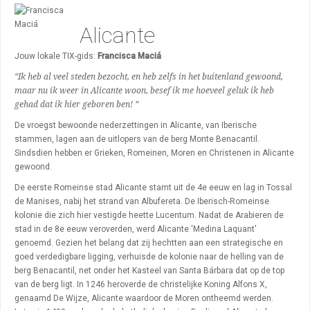
Bezienswaardigheden
Alicante
Restaurants
Uitgaan
Jouw lokale TIX-gids:
Francisca Maciá
“Ik heb al veel steden bezocht, en heb zelfs in het buitenland gewoond,
Winkelen
maar nu ik weer in Alicante woon, besef ik me hoeveel geluk ik heb
gehad dat ik hier geboren ben! ”
Wijken
De vroegst bewoonde nederzettingen in Alicante, van Iberische
stammen, lagen aan de uitlopers van de berg Monte Benacantil.
Sindsdien hebben er Grieken, Romeinen, Moren en Christenen in Alicante
gewoond.
De eerste Romeinse stad Alicante stamt uit de 4e eeuw en lag in Tossal
de Manises, nabij het strand van Albufereta. De Iberisch-Romeinse
kolonie die zich hier vestigde heette Lucentum. Nadat de Arabieren de
stad in de 8e eeuw veroverden, werd Alicante 'Medina Laquant'
genoemd. Gezien het belang dat zij hechtten aan een strategische en
goed verdedigbare ligging, verhuisde de kolonie naar de helling van de
berg Benacantil, net onder het Kasteel van Santa Bárbara dat op de top
van de berg ligt. In 1246 heroverde de christelijke Koning Alfons X,
genaamd De Wijze, Alicante waardoor de Moren ontheemd werden.