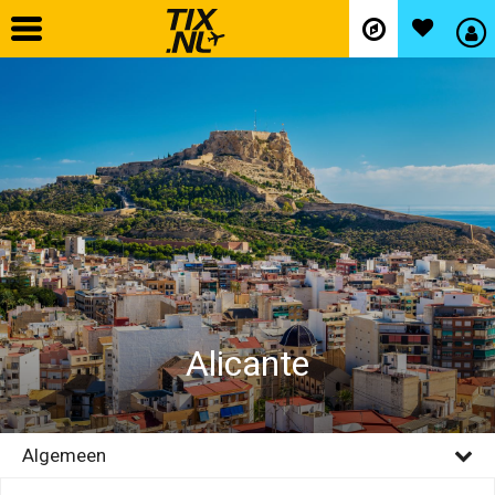
Home
Vliegtickets
Hotels
Autohuur
Alicante
Vlucht+hotel
Activiteiten
Algemeen