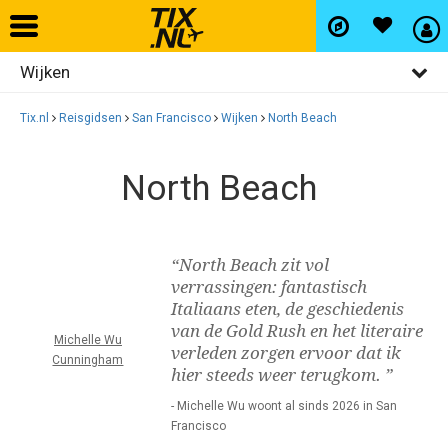
Wijken
Home
Algemeen
Tix.nl
Reisgidsen
San Francisco
Wijken
North Beach
Vliegtickets
Activiteiten
North Beach
Bezienswaardigheden
Hotels
Restaurants
Autohuur
“North Beach zit vol
Uitgaan
verrassingen: fantastisch
Italiaans eten, de geschiedenis
Winkelen
Vlucht+hotel
van de Gold Rush en het literaire
Michelle Wu
verleden zorgen ervoor dat ik
Cunningham
hier steeds weer terugkom. ”
Activiteiten
- Michelle Wu woont al sinds 2026 in San
Francisco