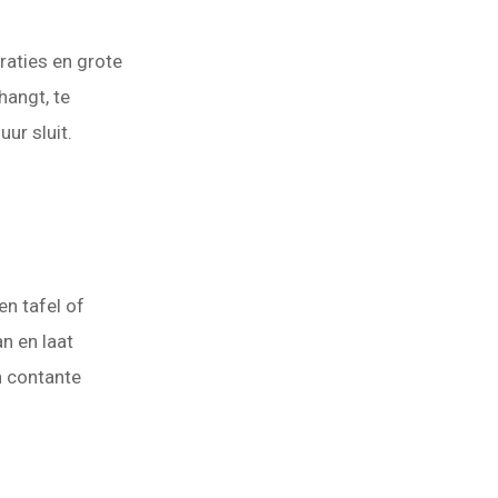
raties en grote
hangt, te
ur sluit.
n tafel of
n en laat
n contante