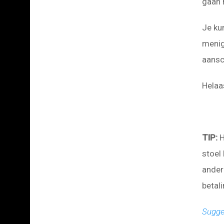
gaan 
Je ku
menig
aansc
Helaa
TIP:
H
stoel
ander
betal
Sugge