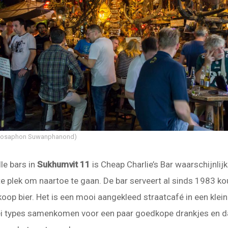
 Yosaphon Suwanphanond)
le bars in
Sukhumvit 11
is Cheap Charlie’s Bar waarschijnlij
te plek om naartoe te gaan. De bar serveert al sinds 1983 ko
oop bier. Het is een mooi aangekleed straatcafé in een klei
lei types samenkomen voor een paar goedkope drankjes en d