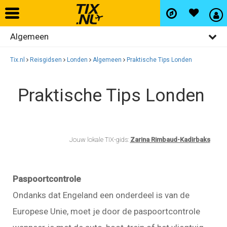
Algemeen
Home
Bezienswaardigheden
Tix.nl
Reisgidsen
Londen
Algemeen
Praktische Tips Londen
Vliegtickets
Restaurants
Praktische Tips Londen
Uitgaan
Hotels
Winkelen
Autohuur
Wijken
Jouw lokale TIX-gids:
Zarina Rimbaud-Kadirbaks
Vlucht+hotel
Paspoortcontrole
Ondanks dat Engeland een onderdeel is van de
Activiteiten
Europese Unie, moet je door de paspoortcontrole