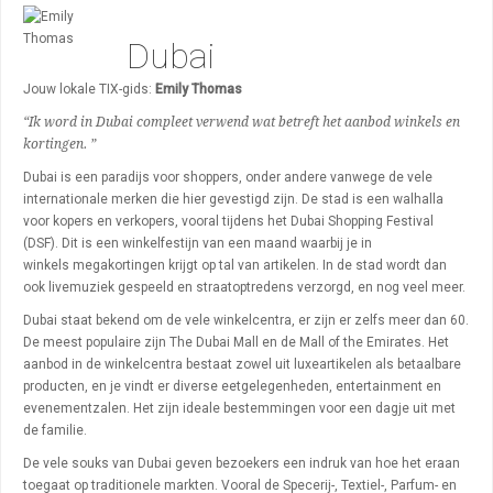
Algemeen
Dubai
Activiteiten
Bezienswaardigheden
Jouw lokale TIX-gids:
Emily Thomas
“Ik word in Dubai compleet verwend wat betreft het aanbod winkels en
Restaurants
kortingen. ”
Uitgaan
Dubai is een paradijs voor shoppers, onder andere vanwege de vele
internationale merken die hier gevestigd zijn. De stad is een walhalla
Wijken
voor kopers en verkopers, vooral tijdens het Dubai Shopping Festival
(DSF). Dit is een winkelfestijn van een maand waarbij je in
winkels megakortingen krijgt op tal van artikelen. In de stad wordt dan
ook livemuziek gespeeld en straatoptredens verzorgd, en nog veel meer.
Dubai staat bekend om de vele winkelcentra, er zijn er zelfs meer dan 60.
De meest populaire zijn
The Dubai Mall
en de Mall of the Emirates. Het
aanbod in de winkelcentra bestaat zowel uit luxeartikelen als betaalbare
producten, en je vindt er diverse eetgelegenheden, entertainment en
evenementzalen. Het zijn ideale bestemmingen voor een dagje uit met
de familie.
De vele souks van Dubai geven bezoekers een indruk van hoe het eraan
toegaat op traditionele markten. Vooral de Specerij-, Textiel-, Parfum- en