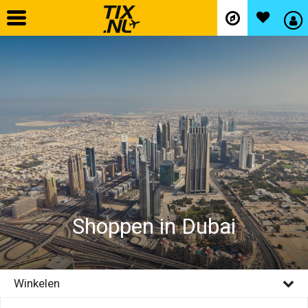
Home
Vliegtickets
Hotels
Autohuur
Shoppen in Dubai
Vlucht+hotel
Activiteiten
Winkelen