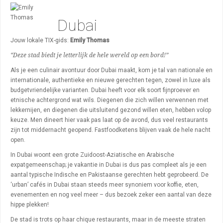
Algemeen
Dubai
Activiteiten
Bezienswaardigheden
Jouw lokale TIX-gids:
Emily Thomas
“Deze stad biedt je letterlijk de hele wereld op een bord!”
Uitgaan
Als je een culinair avontuur door Dubai maakt, kom je tal van nationale en
Winkelen
internationale, authentieke en nieuwe gerechten tegen, zowel in luxe als
budgetvriendelijke varianten. Dubai heeft voor elk soort fijnproever en
Wijken
etnische achtergrond wat wils. Diegenen die zich willen verwennen met
lekkernijen, en diegenen die uitsluitend gezond willen eten, hebben volop
keuze. Men dineert hier vaak pas laat op de avond, dus veel restaurants
zijn tot middernacht geopend. Fastfoodketens blijven vaak de hele nacht
open.
In Dubai woont een grote Zuidoost-Aziatische en Arabische
expatgemeenschap; je vakantie in Dubai is dus pas compleet als je een
aantal typische Indische en Pakistaanse gerechten hebt geprobeerd. De
‘urban’ cafés in Dubai staan steeds meer synoniem voor koffie, eten,
evenementen en nog veel meer – dus bezoek zeker een aantal van deze
hippe plekken!
De stad is trots op haar chique restaurants, maar in de meeste straten