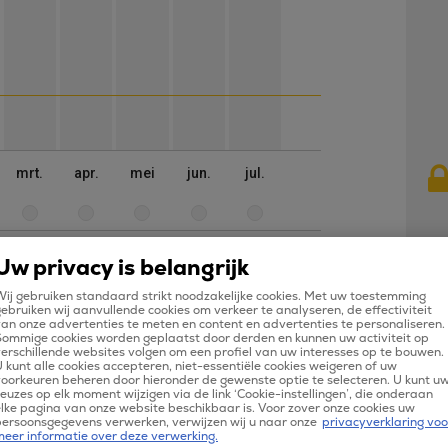
mrt.
apr.
mei
jun.
jul.
aug.
sep.
okt.
en, excl. €29,90 boekingskosten. De weergegeven
Uw privacy is belangrijk
jk van de beschikbaarheid van het tarief. Bij het
Kli
ij gebruiken standaard strikt noodzakelijke cookies. Met uw toestemming
ebruiken wij aanvullende cookies om verkeer te analyseren, de effectiviteit
an onze advertenties te meten en content en advertenties te personaliseren.
Sommige cookies worden geplaatst door derden en kunnen uw activiteit op
erschillende websites volgen om een profiel van uw interesses op te bouwen.
 kunt alle cookies accepteren, niet-essentiële cookies weigeren of uw
oorkeuren beheren door hieronder de gewenste optie te selecteren. U kunt u
euzes op elk moment wijzigen via de link ‘Cookie-instellingen’, die onderaan
lke pagina van onze website beschikbaar is. Voor zover onze cookies uw
persoonsgegevens verwerken, verwijzen wij u naar onze
privacyverklaring voo
meer informatie over deze verwerking.