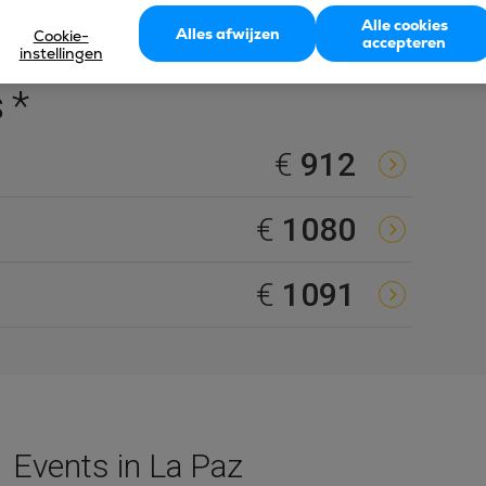
Alle cookies
Alles afwijzen
Cookie-
accepteren
instellingen
 *
€
912
€
1080
€
1091
Events in La Paz