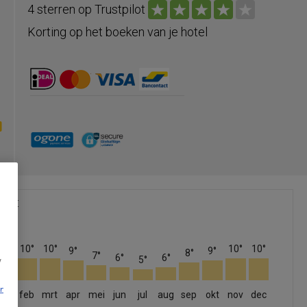
4 sterren op Trustpilot
Korting op het boeken van je hotel
maat
10°
10°
10°
10°
10°
9°
9°
8°
7°
6°
6°
5°
w
r
jan
feb
mrt
apr
mei
jun
jul
aug
sep
okt
nov
dec