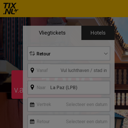
Se
Vliegtickets
Hotels
Vertre
Retour
Vanaf
1080
€
*
v.a.
Naar
Vertrek
Selecteer een datum
Retour
Selecteer een datum