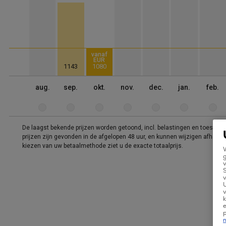
vanaf
EUR
1143
1080
aug.
sep.
okt.
nov.
dec.
jan.
feb.
De laagst bekende prijzen worden getoond, incl. belastingen en toeslag
prijzen zijn gevonden in de afgelopen 48 uur, en kunnen wijzigen afhankeli
kiezen van uw betaalmethode ziet u de exacte totaalprijs.
W
g
v
v
U
v
k
e