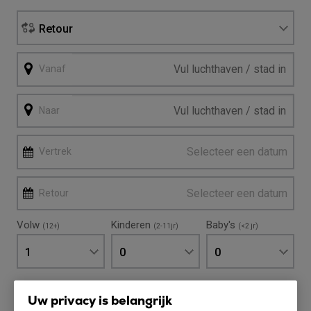
Retour
Vanaf
Naar
Selecteer een datum
Vertrek
Selecteer een datum
Retour
Volw
Kinderen
Baby's
(12+)
(2-11jr)
(<2 jr)
1
0
0
Uw privacy is belangrijk
Zoek & Boek