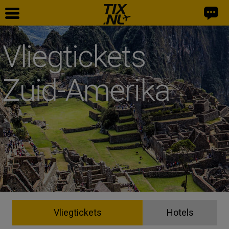
Vliegtickets
Zuid-Amerika
Vliegtickets
Hotels