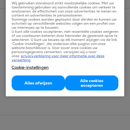
Wij gebruiken standaard strikt noodzakelijke cookies. Met uw
toestemming gebruiken wij aanvullende cookies om verkeer te
analyseren, de effectiviteit van onze advertenties te meten en
content en advertenties te personaliseren.
Home
Bestemmingen
Zuid Amerika
Sommige cookies worden geplaatst door derden en kunnen uw
activiteit op verschillende websites volgen om een profiel van
uw interesses op te bouwen.
Bestemmingen Zuid-Amerika
U kunt alle cookies accepteren, niet-essentiële cookies weigeren
of uw voorkeuren beheren door hieronder de gewenste optie te
selecteren. U kunt uw keuzes op elk moment wijzigen via de link
‘Cookie-instellingen’, die onderaan elke pagina van onze
website beschikbaar is. Voor zover onze cookies uw
Argentinië
Guyana
persoonsgegevens verwerken, verwijzen wij u naar
onze
privacyverklaring voor meer informatie over deze
Bolivia
Peru
verwerking.
Brazilië
Suriname
Cookie-instellingen
Chili
Uruguay
Alle cookies
Colombia
Venezuela
Alles afwijzen
accepteren
Ecuador