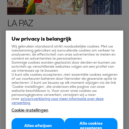
LA PAZ
La Paz wordt gezien als de hoogst gelegen (administratieve)
Uw privacy is belangrijk
hoofdstad van de wereld. Deze stad in het westen Bolivia
Wij gebruiken standaard strikt noodzakelijke cookies. Met uw
heet eigenlijk Nuestra Senora de la Paz (Onze vrouw van de
toestemming gebruiken wij aanvullende cookies om verkeer te
analyseren, de effectiviteit van onze advertenties te meten en
Vrede), ter ere van het einde van de burgeroorlogen in Peru.
content en advertenties te personaliseren.
Sommige cookies worden geplaatst door derden en kunnen uw
Deze prachtige oude stad, gesticht in 1548, is nu een
activiteit op verschillende websites volgen om een profiel van
uw interesses op te bouwen.
bruisende en nog altijd groeiende stad met meer dan één
U kunt alle cookies accepteren, niet-essentiële cookies weigeren
of uw voorkeuren beheren door hieronder de gewenste optie te
miljoen inwoners.
selecteren. U kunt uw keuzes op elk moment wijzigen via de link
‘Cookie-instellingen’, die onderaan elke pagina van onze
De Tiahuanaco ruines, gebouwd ongeveer 1000 jaar geleden,
website beschikbaar is. Voor zover onze cookies uw
persoonsgegevens verwerken, verwijzen wij u naar
liggen op slechts een uurtje rijden van La Paz. Deze prachtige
onze
privacyverklaring voor meer informatie over deze
verwerking.
historische Inca stad kenmerkt zich door de Verzonken
Cookie-instellingen
Tempel, het Kalasasaya plein (van maar liefst 130 bij 135
meter) en is iets dat je niet wilt missen! Kom het met eigen
Alle cookies
Alles afwijzen
ogen bekijken, vliegen naar La Paz doe je voordelig via Tix!
accepteren