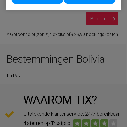
Boek nu
* Getoonde prijzen zijn exclusief €29,90 boekingskosten.
Bestemmingen Bolivia
La Paz
WAAROM TIX?
Uitstekende klantenservice, 24/7 bereikbaar
4 sterren op Trustpilot