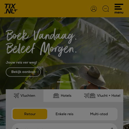
Vluchten
Hotels
Vlucht + Hotel
Retour
Enkele reis
Multi-stad