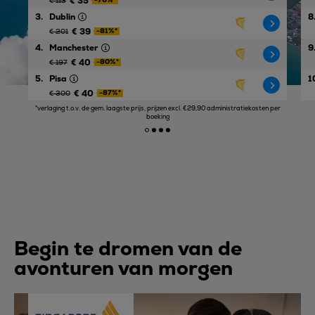
€ 35
€ 113
3.
Dublin
8
€ 39
-81%*
€ 201
4.
Manchester
9
€ 40
-80%*
€ 197
5.
Pisa
1
€ 40
-87%*
€ 300
*verlaging t.o.v. de gem. laagste prijs, prijzen excl. €29,90 administratiekosten per
boeking
Begin te dromen van de
avonturen van morgen