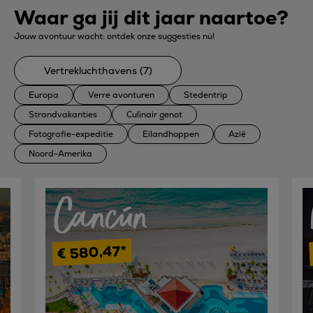
Waar ga jij dit jaar naartoe?
Jouw avontuur wacht: ontdek onze suggesties nú!
Vertrekluchthavens (7)
Europa
Verre avonturen
Stedentrip
Strandvakanties
Culinair genot
Fotografie-expeditie
Eilandhoppen
Azië
Noord-Amerika
Cancún
€ 580,47*