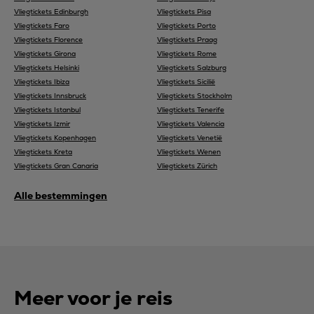
Vliegtickets Edinburgh
Vliegtickets Pisa
Vliegtickets Faro
Vliegtickets Porto
Vliegtickets Florence
Vliegtickets Praag
Vliegtickets Girona
Vliegtickets Rome
Vliegtickets Helsinki
Vliegtickets Salzburg
Vliegtickets Ibiza
Vliegtickets Sicilië
Vliegtickets Innsbruck
Vliegtickets Stockholm
Vliegtickets Istanbul
Vliegtickets Tenerife
Vliegtickets Izmir
Vliegtickets Valencia
Vliegtickets Kopenhagen
Vliegtickets Venetië
Vliegtickets Kreta
Vliegtickets Wenen
Vliegtickets Gran Canaria
Vliegtickets Zürich
Alle bestemmingen
Meer voor je reis