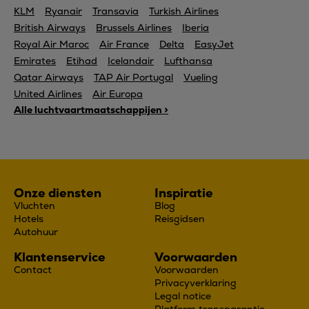
KLM
Ryanair
Transavia
Turkish Airlines
British Airways
Brussels Airlines
Iberia
Royal Air Maroc
Air France
Delta
EasyJet
Emirates
Etihad
Icelandair
Lufthansa
Qatar Airways
TAP Air Portugal
Vueling
United Airlines
Air Europa
Alle luchtvaartmaatschappijen >
Onze diensten
Inspiratie
Vluchten
Blog
Hotels
Reisgidsen
Autohuur
Klantenservice
Voorwaarden
Contact
Voorwaarden
Privacyverklaring
Legal notice