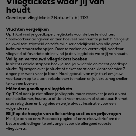
Vliegtickets waar jij van
houdt
Goedkope vliegtickets? Natuurlijk bij TIX!
Vluchten vergelijken
Op TIX.nl vind je goedkope vliegtickets voor de beste vluchten.
Stoelvoorkeur aangeven en zien hoeveel beenruimte je hebt? Vergelijk
de kwaliteit, stiptheid en zelfs milieuvriendelijkheid van alle grote
luchtvaartmaatschappijen. Door te zoeken op vertrektijd, voorkeur-
vliegveld of favoriete airline vind je de vliegtickets waar jij van houdt.
Veilig en vertrouwd vliegtickets boeken
In slechts enkele stappen boek je snel jouw ideale en meest goedkope
vlucht. Bij vragen over je vlucht of ticket staat onze klantenservice 7
dagen per week voor je klaar. Maak gebruik van mijn.tix.nl om jouw
voorkeuren op te slaan, reisplannen te maken en je tickets nog sneller
te kunnen boeken.
Méér dan goedkope vliegtickets
Op TIX.nl boek je niet alleen je vliegreis, maar reserveer je ook alvast
een hotelkamer, huurauto of ticket voor museum of stadstour. En met
onze reisgidsen en blog bieden we je alvast inspiratie voor een
volgende reis.
Blijf op de hoogte van alle kortingsacties en prijsvragen
Meld je aan op onze Facebook pagina of onze nieuwsbrief om de
beste aanbiedingen te ontvangen voor de allergoedkoopste
vliegtickets.