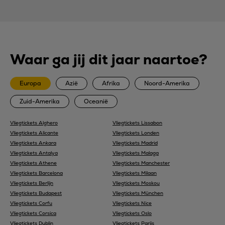
Waar ga jij dit jaar naartoe?
Europa
Azië
Afrika
Noord-Amerika
Zuid-Amerika
Oceanië
Vliegtickets Alghero
Vliegtickets Lissabon
Vliegtickets Alicante
Vliegtickets Londen
Vliegtickets Ankara
Vliegtickets Madrid
Vliegtickets Antalya
Vliegtickets Malaga
Vliegtickets Athene
Vliegtickets Manchester
Vliegtickets Barcelona
Vliegtickets Milaan
Vliegtickets Berlijn
Vliegtickets Moskou
Vliegtickets Budapest
Vliegtickets München
Vliegtickets Corfu
Vliegtickets Nice
Vliegtickets Corsica
Vliegtickets Oslo
Vliegtickets Dublin
Vliegtickets Parijs