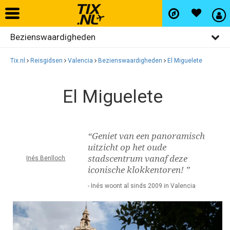
Bezienswaardigheden
Home
Algemeen
Tix.nl
Reisgidsen
Valencia
Bezienswaardigheden
El Miguelete
Vliegtickets
Activiteiten
El Miguelete
Restaurants
Hotels
Uitgaan
Autohuur
“Geniet van een panoramisch
Winkelen
uitzicht op het oude
stadscentrum vanaf deze
Inés Benlloch
Wijken
Vlucht+hotel
iconische klokkentoren! ”
- Inés woont al sinds 2009 in Valencia
Activiteiten