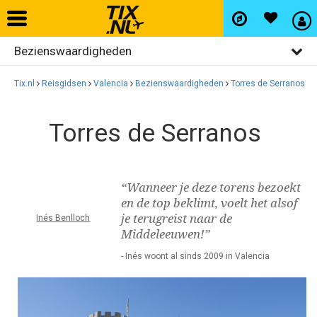
Bezienswaardigheden
Home
Algemeen
Tix.nl
Reisgidsen
Valencia
Bezienswaardigheden
Torres de Serranos
Vliegtickets
Activiteiten
Torres de Serranos
Restaurants
Hotels
Uitgaan
Autohuur
“Wanneer je deze torens bezoekt
Winkelen
en de top beklimt, voelt het alsof
je terugreist naar de
Inés Benlloch
Wijken
Vlucht+hotel
Middeleeuwen!”
- Inés woont al sinds 2009 in Valencia
Activiteiten