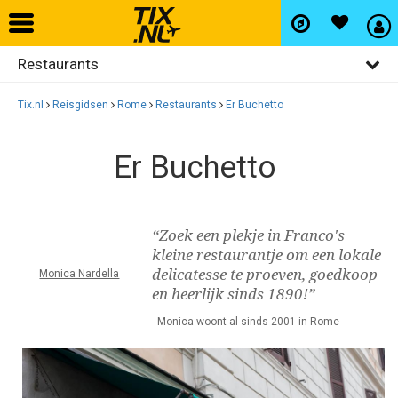
Restaurants
Home
Algemeen
Tix.nl
Reisgidsen
Rome
Restaurants
Er Buchetto
Vliegtickets
Activiteiten
Er Buchetto
Bezienswaardigheden
Hotels
Uitgaan
Autohuur
“Zoek een plekje in Franco's
Winkelen
kleine restaurantje om een lokale
delicatesse te proeven, goedkoop
Monica Nardella
Wijken
Vlucht+hotel
en heerlijk sinds 1890!”
- Monica woont al sinds 2001 in Rome
Activiteiten