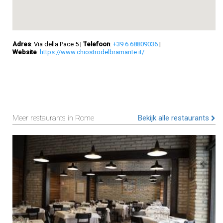
Adres
: Via della Pace 5
|
Telefoon
:
+39 6 68809036
|
Website
:
https://www.chiostrodelbramante.it/
Meer restaurants in Rome
Bekijk alle restaurants