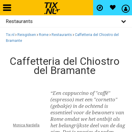
Restaurants
Home
Algemeen
Tix.nl
Reisgidsen
Rome
Restaurants
Caffetteria del Chiostro del
Vliegtickets
Bramante
Activiteiten
Bezienswaardigheden
Caffetteria del Chiostro
Hotels
del Bramante
Uitgaan
Autohuur
Winkelen
Wijken
“Een cappuccino of "caffé"
Vlucht+hotel
(espresso) met een "cornetto"
(gebakje) in de ochtend is
essentieel voor de bewoners van
Activiteiten
Rome omdat we het ontbijt als
het belangrijkste deel van de dag
Monica Nardella