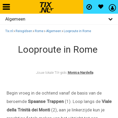
Algemeen
Home
Bezienswaardigheden
Tix.nl
Reisgidsen
Rome
Algemeen
Looproute in Rome
Vliegtickets
Restaurants
Looproute in Rome
Uitgaan
Hotels
Winkelen
Autohuur
Wijken
Jouw lokale TIX-gids:
Monica Nardella
Vlucht+hotel
Begin vroeg in de ochtend vanaf de basis van de
beroemde
Spaanse Trappen
(1). Loop langs de
Viale
Activiteiten
della Trinità dei Monti
(2), aan je linkerzijde kun je