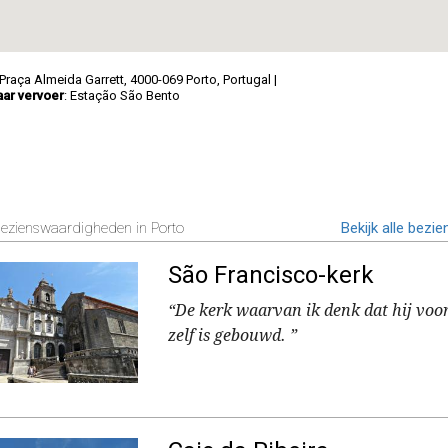
 Praça Almeida Garrett, 4000-069 Porto, Portugal
|
ar vervoer
: Estação São Bento
ezienswaardigheden in Porto
Bekijk alle bez
São Francisco-kerk
“De kerk waarvan ik denk dat hij voo
zelf is gebouwd. ”