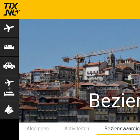
Vliegtickets
Hotels
Autohuur
Vlucht+hotel
Bezie
Activiteiten
Algemeen
Activiteiten
Bezienswaardi