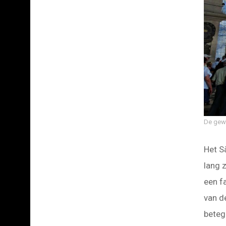
De gewe
Het S
lang z
een f
van d
beteg