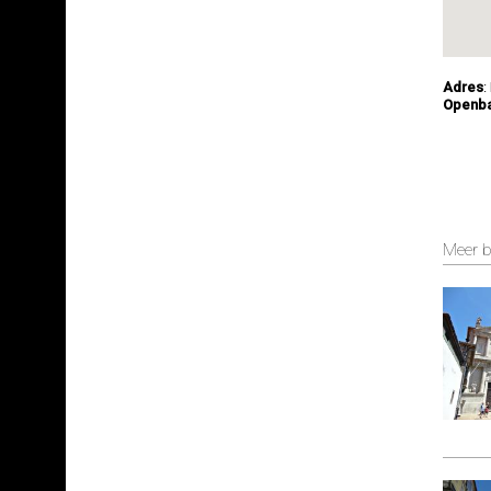
Adres
:
Openba
Meer b