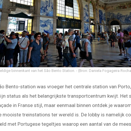
ldige binnenkant van het São Bento Station.
(Bron: Daniela Fogageira Rocha
ão Bento-station was vroeger het centrale station van Porto,
ijn status als het belangrijkste transportcentrum kwijt. Het 
açade in Franse stijl, maar eenmaal binnen ontdek je waarom
e mooiste treinstations ter wereld is. De lobby is namelijk c
eld met Portugese tegeltjes waarop een aantal van de mee