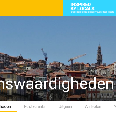
nswaardigheden 
gheden
Restaurants
Uitgaan
Winkelen