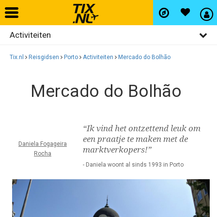
Activiteiten
Home
Algemeen
Tix.nl
Reisgidsen
Porto
Activiteiten
Mercado do Bolhão
Vliegtickets
Bezienswaardigheden
Mercado do Bolhão
Restaurants
Hotels
Uitgaan
Autohuur
“Ik vind het ontzettend leuk om
Winkelen
een praatje te maken met de
Daniela Fogageira
marktverkopers!”
Wijken
Rocha
Vlucht+hotel
- Daniela woont al sinds 1993 in Porto
Activiteiten