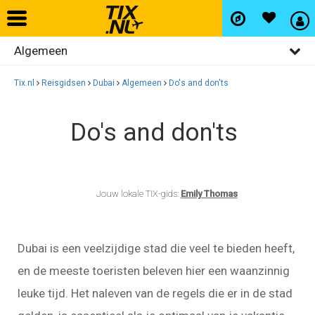
Algemeen
Home
Bezienswaardigheden
Tix.nl
Reisgidsen
Dubai
Algemeen
Do's and don'ts
Vliegtickets
Restaurants
Do's and don'ts
Uitgaan
Hotels
Winkelen
Autohuur
Wijken
Jouw lokale TIX-gids:
Emily Thomas
Vlucht+hotel
Dubai is een veelzijdige stad die veel te bieden heeft,
en de meeste toeristen beleven hier een waanzinnig
Activiteiten
leuke tijd. Het naleven van de regels die er in de stad