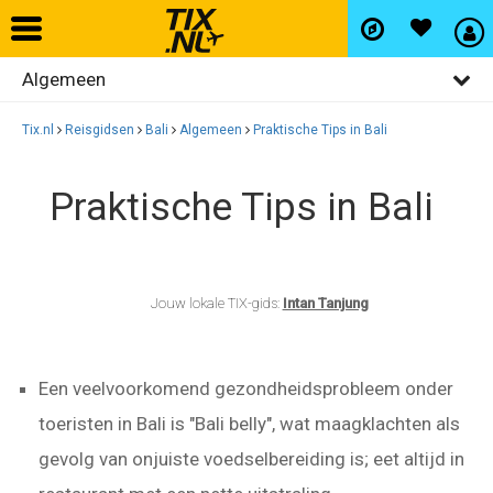
Algemeen
Home
Bezienswaardigheden
Tix.nl
Reisgidsen
Bali
Algemeen
Praktische Tips in Bali
Vliegtickets
Restaurants
Praktische Tips in Bali
Uitgaan
Hotels
Winkelen
Autohuur
Wijken
Jouw lokale TIX-gids:
Intan Tanjung
Vlucht+hotel
Een veelvoorkomend gezondheidsprobleem onder
toeristen in Bali is "Bali belly", wat maagklachten als
Activiteiten
gevolg van onjuiste voedselbereiding is; eet altijd in