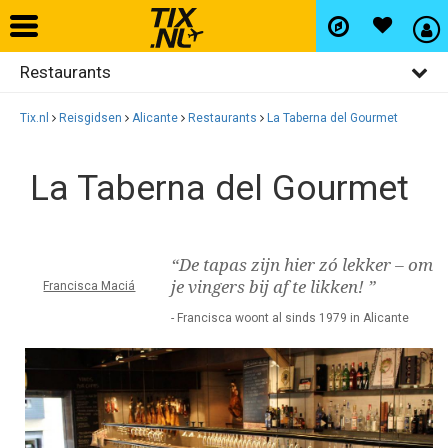
Restaurants
Home
Algemeen
Tix.nl
Reisgidsen
Alicante
Restaurants
La Taberna del Gourmet
Vliegtickets
Activiteiten
La Taberna del Gourmet
Bezienswaardigheden
Hotels
Uitgaan
Autohuur
“De tapas zijn hier zó lekker – om
Winkelen
je vingers bij af te likken! ”
Francisca Maciá
Wijken
- Francisca woont al sinds 1979 in Alicante
Vlucht+hotel
Activiteiten