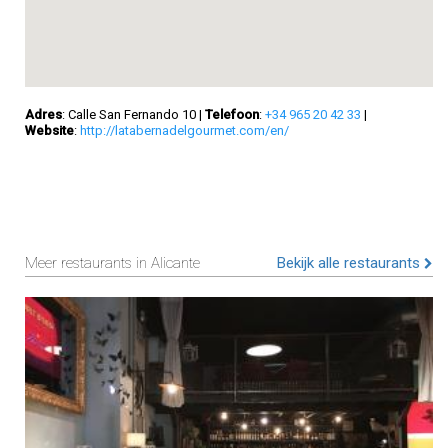
Adres
: Calle San Fernando 10
|
Telefoon
:
+34 965 20 42 33
|
Website
:
http://latabernadelgourmet.com/en/
Meer restaurants in Alicante
Bekijk alle restaurants