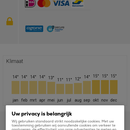
Klimaat
15°
15°
15°
14°
14°
14°
14°
14°
13°
12°
11°
11°
jan
feb
mrt
apr
mei
jun
jul
aug
sep
okt
nov
dec
Uw privacy is belangrijk
Wij gebruiken standaard strikt noodzakelijke cookies. Met uw
toestemming gebruiken wij aanvullende cookies om verkeer te
analyseren, de effectiviteit van onze advertenties te meten en