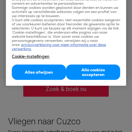
Vanafprijs per vertrekplaats *
content en advertenties te personaliseren.
Sommige cookies worden geplaatst door derden en kunnen uw
activiteit op verschillende websites volgen om een profiel van
€
947
uw interesses op te bouwen.
Brussel International
U kunt alle cookies accepteren, niet-essentiële cookies weigeren
of uw voorkeuren beheren door hieronder de gewenste optie te
selecteren. U kunt uw keuzes op elk moment wijzigen via de link
‘Cookie-instellingen’, die onderaan elke pagina van onze
€
1007
website beschikbaar is. Voor zover onze cookies uw
Amsterdam Schiphol
persoonsgegevens verwerken, verwijzen wij u naar
onze
privacyverklaring voor meer informatie over deze
verwerking.
€
1151
Dusseldorf
Cookie-instellingen
Alle cookies
* Getoonde prijzen zijn exclusief €29,90 boekingskosten.
Alles afwijzen
accepteren
Zoek & boek nu
Vliegen naar Cuzco