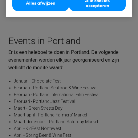
Alle cookies
Alles afwijzen
accepteren
je met Tix. Hier kun je alle vluchten vergelijken en online
je vliegtickets boeken.
Events in Portland
Er is een heleboel te doen in Portland. De volgende
evenementen worden elk jaar georganiseerd en zijn
wellicht de moeite waard:
Januari - Chocolate Fest
Februari - Portland Seafood & Wine Festival
Februari - Portland International Film Festival
Februari - Portland Jazz Festival
Maart - Green Streets Day
Maart-april - Portland Farmers’ Market
Maart-december - Portland Saturday Market
April - KidFest Northwest
April - Spring Beer & Wine Fest