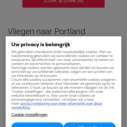
Zoek & boek nu
Vliegen naar Portland
Of je nu op vakantie gaat met je wandelschoenen en
Uw privacy is belangrijk
verrekijker of met je designerpumps, Portland, Oregon
Wij gebruiken standaard strikt noodzakelijke cookies. Met uw
heeft voor ieder wat wils. Portland is de grootste stad
toestemming gebruiken wij aanvullende cookies om verkeer te
analyseren, de effectiviteit van onze advertenties te meten en
van de staat Oregon en staat bekend als de stad van de
content en advertenties te personaliseren.
Sommige cookies worden geplaatst door derden en kunnen uw
rozen, door haar vele rozentuinen. Portland heeft
activiteit op verschillende websites volgen om een profiel van
uw interesses op te bouwen.
hiervoor dan ook het ideale klimaat, droge en warme
U kunt alle cookies accepteren, niet-essentiële cookies weigeren
of uw voorkeuren beheren door hieronder de gewenste optie te
zomers.
selecteren. U kunt uw keuzes op elk moment wijzigen via de link
‘Cookie-instellingen’, die onderaan elke pagina van onze
website beschikbaar is. Voor zover onze cookies uw
De echte koffie- en bierliefhebbers komen in Portland
persoonsgegevens verwerken, verwijzen wij u naar
onze
privacyverklaring voor meer informatie over deze
zeker aan hun trekken. Met haar rivier, vele bruggen,
verwerking.
winkels, kunst en cultuur en parken en bijzondere
Cookie-instellingen
bezienswaardigheden is Portland de ideale
vakantiebestemming. Vliegen naar Portland, Oregon doe