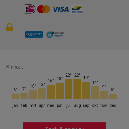
Klimaat
22°
22°
19°
18°
16°
14°
12°
10°
9°
7°
6°
6°
jan
feb
mrt
apr
mei
jun
jul
aug
sep
okt
nov
dec