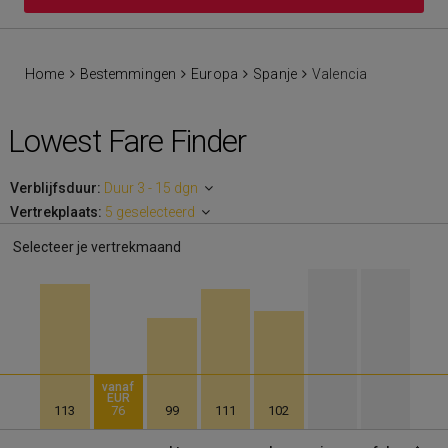
Home
Bestemmingen
Europa
Spanje
Valencia
Lowest Fare Finder
Verblijfsduur:
Duur 3 - 15 dgn
Vertrekplaats:
5 geselecteerd
Selecteer je vertrekmaand
vanaf
EUR
113
76
99
111
102