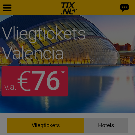
Vliegtickets
Valencia
76
€
*
v.a.
Vliegtickets
Hotels