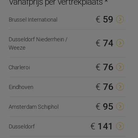
Vanafprijs per vertrekplaats *
€
59
Brussel International
Dusseldorf Niederrhein /
€
74
Weeze
€
76
Charleroi
€
76
Eindhoven
€
95
Amsterdam Schiphol
€
141
Dusseldorf