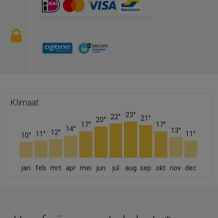
Klimaat
23°
22°
21°
20°
17°
17°
14°
13°
12°
11°
11°
10°
jan
feb
mrt
apr
mei
jun
jul
aug
sep
okt
nov
dec