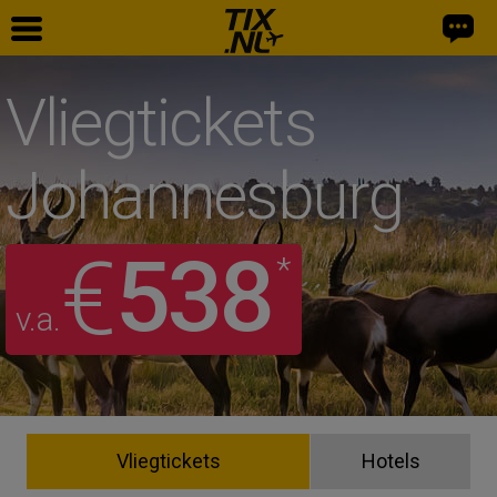
Vliegtickets
Johannesburg
538
€
*
v.a.
Vliegtickets
Hotels