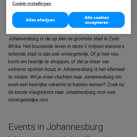
Cookie-instellingen
Alle cookies
Alles afwijzen
accepteren
Vliegen naar Johannesburg
Johannesburg is de op één na grootste stad in Zuid-
Afrika. Het bruisende leven in deze 3 miljoen inwoners
tellende stad is dan ook onvergetelijk. Of je hier nou
komt om heerlijk te shoppen, of dat je meer van
extreme sporten houd, in Johannesburg is het allemaal
te vinden. Wil je even vluchten naar Johannesburg om
even een heerlijke vakantie te kunnen nemen? Zoek nu
de beste vliegtickets naar Johannesburg voor een
onvergetelijke reis.
Events in Johannesburg