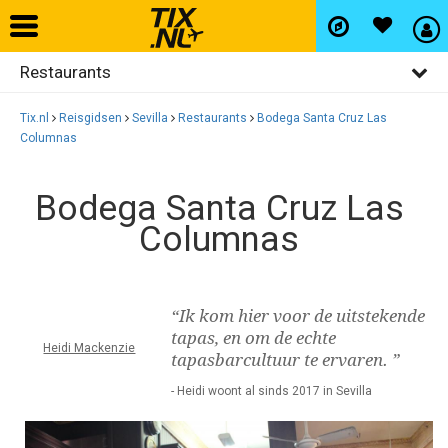
Restaurants
Home
Algemeen
Tix.nl
Reisgidsen
Sevilla
Restaurants
Bodega Santa Cruz Las
Vliegtickets
Columnas
Activiteiten
Bezienswaardigheden
Bodega Santa Cruz Las
Hotels
Columnas
Uitgaan
Autohuur
Winkelen
Wijken
“Ik kom hier voor de uitstekende
Vlucht+hotel
tapas, en om de echte
Heidi Mackenzie
tapasbarcultuur te ervaren. ”
- Heidi woont al sinds 2017 in Sevilla
Activiteiten