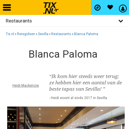
Restaurants
Home
Algemeen
Tix.nl
Reisgidsen
Sevilla
Restaurants
Blanca Paloma
Vliegtickets
Activiteiten
Blanca Paloma
Bezienswaardigheden
Hotels
Uitgaan
Autohuur
“Ik kom hier steeds weer terug;
Winkelen
ze hebben hier een aantal van de
Heidi Mackenzie
beste tapas van Sevilla! ”
Wijken
Vlucht+hotel
- Heidi woont al sinds 2017 in Sevilla
Activiteiten