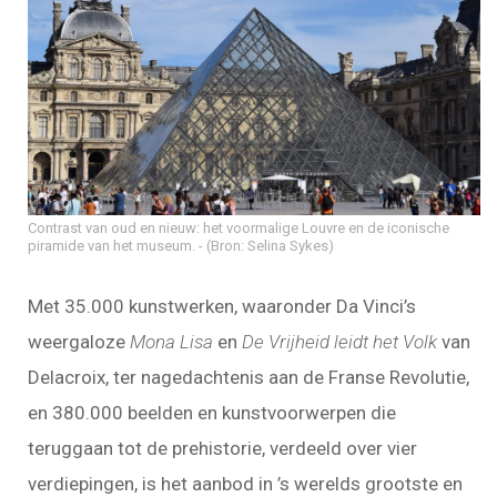
Contrast van oud en nieuw: het voormalige Louvre en de iconische
piramide van het museum.
(Bron: Selina Sykes)
Met 35.000 kunstwerken, waaronder Da Vinci’s
weergaloze
Mona Lisa
en
De Vrijheid leidt het Volk
van
Delacroix, ter nagedachtenis aan de Franse Revolutie,
en 380.000 beelden en kunstvoorwerpen die
teruggaan tot de prehistorie, verdeeld over vier
verdiepingen, is het aanbod in ’s werelds grootste en