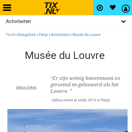
Activiteiten
Home
Algemeen
Tix.nl
Reisgidsen
Parijs
Activiteiten
Musée du Louvre
Vliegtickets
Bezienswaardigheden
Musée du Louvre
Restaurants
Hotels
Uitgaan
Autohuur
“Er zijn weinig kunstmusea zo
Winkelen
geroemd en gelauwerd als het
Selina Sykes
Louvre. ”
Wijken
Vlucht+hotel
- Selina woont al sinds 2016 in Parijs
Activiteiten