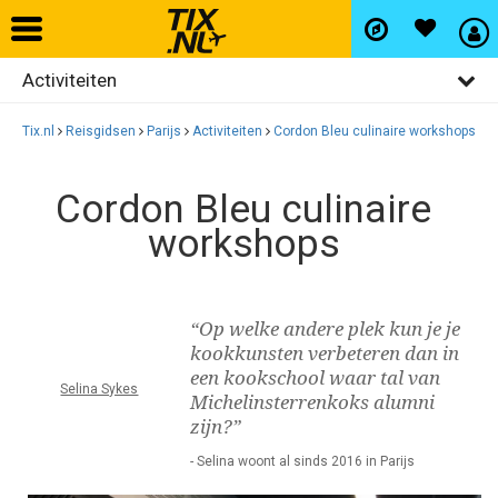
Activiteiten
Home
Algemeen
Tix.nl
Reisgidsen
Parijs
Activiteiten
Cordon Bleu culinaire workshops
Vliegtickets
Bezienswaardigheden
Cordon Bleu culinaire
Restaurants
Hotels
workshops
Uitgaan
Autohuur
Winkelen
“Op welke andere plek kun je je
Wijken
kookkunsten verbeteren dan in
Vlucht+hotel
een kookschool waar tal van
Selina Sykes
Michelinsterrenkoks alumni
zijn?”
Activiteiten
- Selina woont al sinds 2016 in Parijs