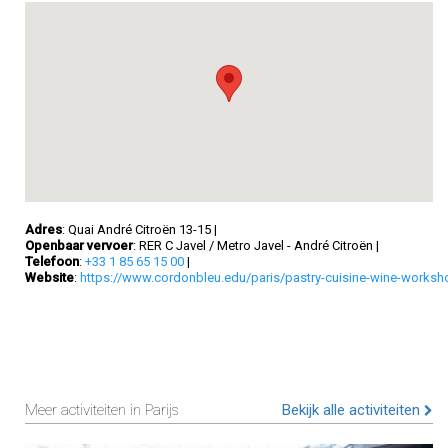
Adres
: Quai André Citroën 13-15
|
Openbaar vervoer
: RER C Javel / Metro Javel - André Citroën
|
Telefoon
:
+33 1 85 65 15 00
|
Website
:
https://www.cordonbleu.edu/paris/pastry-cuisine-wine-worksho
Meer activiteiten in Parijs
Bekijk alle activiteiten