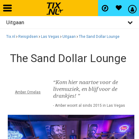
Uitgaan
Home
Algemeen
Tix.nl
Reisgidsen
Las Vegas
Uitgaan
The Sand Dollar Lounge
Vliegtickets
Activiteiten
The Sand Dollar Lounge
Bezienswaardigheden
Hotels
Restaurants
Autohuur
“Kom hier naartoe voor de
Winkelen
livemuziek, en blijf voor de
Amber Ornelas
drankjes! ”
Wijken
Vlucht+hotel
- Amber woont al sinds 2015 in Las Vegas
Activiteiten