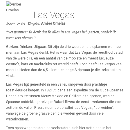
Bezienswaardigheden
Las Vegas
Restaurants
Uitgaan
Jouw lokale TIX-gids:
Amber Ornelas
“Net wanneer ik denk dat ik alles in Las Vegas heb gezien, ontdek ik
Winkelen
weer iets nieuws!”
Wijken
Gokken. Drinken. Uitgaan. Dit zijn de drie woorden die opkomen wanneer
men aan Las Vegas denkt. Het is waar dat Las Vegas de feesthoofdstad
van de wereld is, en een aantal van de mooiste en meest luxueuze
casino’s, bars en nachtclubs ter wereld heeft. Toch heeft Las Vegas veel
meer te bieden dan de 6,5 kilometer lange Strip waar je die trekpleisters
vindt.
Las Vegas ligt genesteld in een vallei, omgeven door prachtige
roestkleurige bergen. In 1821, tijdens een expeditie om de Oude Spaanse
Handelsroute tussen Nieuw-Mexico en Californië te openen, was de
Spaanse ontdekkingsreiziger Rafael Rivera de eerste verkenner die voet
zette in de vallei. Rivera noemde de vallei ‘Las Vegas’, “de weiden”,
vanwege de groene grasvelden die werden gevoed door vele
waterbronnen.
Toen spoorwegarbeiders en veehouders zich hier settelden in het