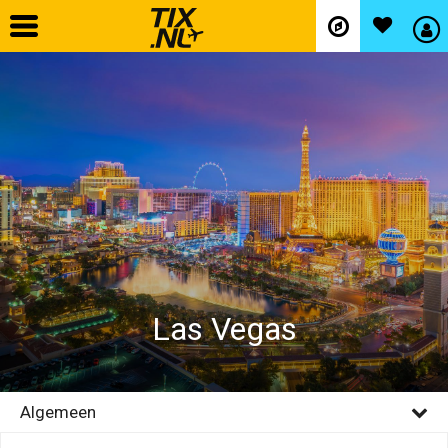
Home
Vliegtickets
Hotels
Autohuur
Las Vegas
Vlucht+hotel
Activiteiten
Algemeen