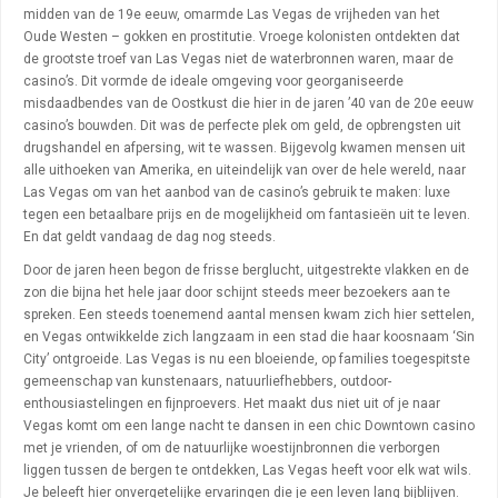
midden van de 19e eeuw, omarmde Las Vegas de vrijheden van het
Oude Westen – gokken en prostitutie. Vroege kolonisten ontdekten dat
de grootste troef van Las Vegas niet de waterbronnen waren, maar de
casino’s. Dit vormde de ideale omgeving voor georganiseerde
misdaadbendes van de Oostkust die hier in de jaren ’40 van de 20e eeuw
casino’s bouwden. Dit was de perfecte plek om geld, de opbrengsten uit
drugshandel en afpersing, wit te wassen. Bijgevolg kwamen mensen uit
alle uithoeken van Amerika, en uiteindelijk van over de hele wereld, naar
Las Vegas om van het aanbod van de casino’s gebruik te maken: luxe
tegen een betaalbare prijs en de mogelijkheid om fantasieën uit te leven.
En dat geldt vandaag de dag nog steeds.
Door de jaren heen begon de frisse berglucht, uitgestrekte vlakken en de
zon die bijna het hele jaar door schijnt steeds meer bezoekers aan te
spreken. Een steeds toenemend aantal mensen kwam zich hier settelen,
en Vegas ontwikkelde zich langzaam in een stad die haar koosnaam ‘Sin
City’ ontgroeide. Las Vegas is nu een bloeiende, op families toegespitste
gemeenschap van kunstenaars, natuurliefhebbers, outdoor-
enthousiastelingen en fijnproevers. Het maakt dus niet uit of je naar
Vegas komt om een lange nacht te dansen in een chic Downtown casino
met je vrienden, of om de natuurlijke woestijnbronnen die verborgen
liggen tussen de bergen te ontdekken, Las Vegas heeft voor elk wat wils.
Je beleeft hier onvergetelijke ervaringen die je een leven lang bijblijven.