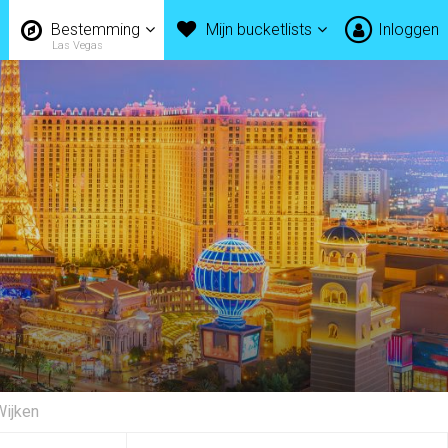
Bestemming
Mijn bucketlists
Inloggen
Las Vegas
Wijken