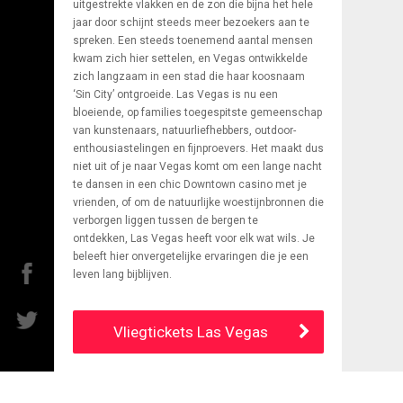
uitgestrekte vlakken en de zon die bijna het hele
jaar door schijnt steeds meer bezoekers aan te
spreken. Een steeds toenemend aantal mensen
kwam zich hier settelen, en Vegas ontwikkelde
zich langzaam in een stad die haar koosnaam
‘Sin City’ ontgroeide. Las Vegas is nu een
bloeiende, op families toegespitste gemeenschap
van kunstenaars, natuurliefhebbers, outdoor-
enthousiastelingen en fijnproevers. Het maakt dus
niet uit of je naar Vegas komt om een lange nacht
te dansen in een chic Downtown casino met je
vrienden, of om de natuurlijke woestijnbronnen die
verborgen liggen tussen de bergen te
ontdekken, Las Vegas heeft voor elk wat wils. Je
beleeft hier onvergetelijke ervaringen die je een
Facebook
leven lang bijblijven.
Twitter
Vliegtickets Las Vegas