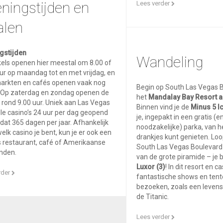
ningstijden en
Lees verder
alen
gstijden
Wandeling
els openen hier meestal om 8.00 of
ur op maandag tot en met vrijdag, en
arkten en cafés openen vaak nog
Begin op South Las Vegas B
. Op zaterdag en zondag openen de
het
Mandalay Bay Resort a
 rond 9.00 uur. Uniek aan Las Vegas
Binnen vind je de
Minus 5 Ic
alle casino’s 24 uur per dag geopend
je, ingepakt in een gratis (e
n dat 365 dagen per jaar. Afhankelijk
noodzakelijke) parka, van h
welk casino je bent, kun je er ook een
drankjes kunt genieten. Loo
 restaurant, café of Amerikaanse
South Las Vegas Boulevard i
inden.
van de grote piramide – je b
Luxor (3)
! In dit resort en c
rder
fantastische shows en tent
bezoeken, zoals een levens
de Titanic.
Lees verder