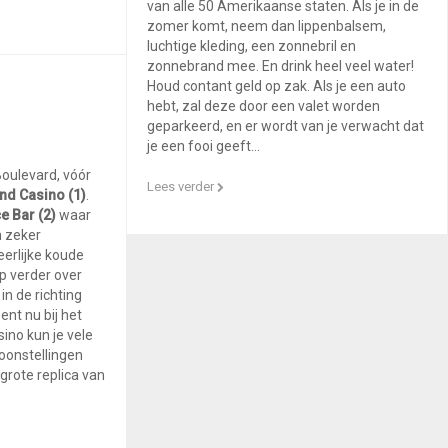
van alle 50 Amerikaanse staten. Als je in de
zomer komt, neem dan lippenbalsem,
luchtige kleding, een zonnebril en
zonnebrand mee. En drink heel veel water!
Houd contant geld op zak. Als je een auto
hebt, zal deze door een valet worden
geparkeerd, en er wordt van je verwacht dat
je een fooi geeft...
oulevard, vóór
Lees verder
nd Casino (1)
.
e Bar (2)
waar
n zeker
eerlijke koude
p verder over
n de richting
ent nu bij het
asino kun je vele
oonstellingen
grote replica van