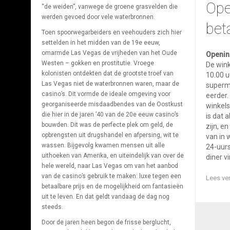
Ope
“de weiden”, vanwege de groene grasvelden die
werden gevoed door vele waterbronnen.
bet
Toen spoorwegarbeiders en veehouders zich hier
settelden in het midden van de 19e eeuw,
omarmde Las Vegas de vrijheden van het Oude
Openin
Westen – gokken en prostitutie. Vroege
De wink
kolonisten ontdekten dat de grootste troef van
10.00 u
Las Vegas niet de waterbronnen waren, maar de
superm
casino’s. Dit vormde de ideale omgeving voor
eerder
georganiseerde misdaadbendes van de Oostkust
winkels
die hier in de jaren ’40 van de 20e eeuw casino’s
is dat 
bouwden. Dit was de perfecte plek om geld, de
zijn, e
opbrengsten uit drugshandel en afpersing, wit te
van in 
wassen. Bijgevolg kwamen mensen uit alle
24-uurs
uithoeken van Amerika, en uiteindelijk van over de
diner v
hele wereld, naar Las Vegas om van het aanbod
van de casino’s gebruik te maken: luxe tegen een
Lees ve
betaalbare prijs en de mogelijkheid om fantasieën
uit te leven. En dat geldt vandaag de dag nog
steeds.
Door de jaren heen begon de frisse berglucht,