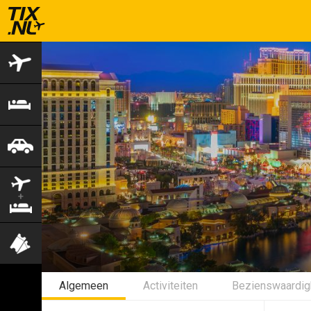
Vliegtickets
Hotels
Autohuur
Vlucht+hotel
Activiteiten
Algemeen
Activiteiten
Bezienswaardi