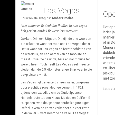
Las Vegas
Ope
Jouw lokale TIX-gids:
Amber Ornelas
“Net wanneer ik denk dat ik alles in Las Vegas
Het ope
heb gezien, ontdek ik weer iets nieuws!”
ieder j
maniere
Gokken. Drinken. Uitgaan. Dit zijn de drie woorden
of in D
die opkomen wanneer men aan Las Vegas denkt.
Monorai
Het is waar dat Las Vegas de feesthoofdstad van
dubbel
de wereld is, en een aantal van de mooiste en
vriende
meest luxueuze casino’s, bars en nachtclubs ter
wilt re
wereld heeft. Toch heeft Las Vegas veel meer te
en Uber
bieden dan de 6,5 kilometer lange Strip waar je die
plek bu
trekpleisters vindt.
niet z
Las Vegas ligt genesteld in een vallei, omgeven
door prachtige roestkleurige bergen. In 1821,
Lees ve
tijdens een expeditie om de Oude Spaanse
Handelsroute tussen Nieuw-Mexico en Californië
te openen, was de Spaanse ontdekkingsreiziger
Rafael Rivera de eerste verkenner die voet zette
in de vallei. Rivera noemde de vallei ‘Las Vegas’,