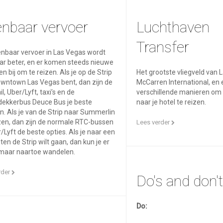
nbaar vervoer
Luchthaven
Transfer
nbaar vervoer in Las Vegas wordt
aar beter, en er komen steeds nieuwe
n bij om te reizen. Als je op de Strip
Het grootste vliegveld van 
owntown Las Vegas bent, dan zijn de
McCarren International, en e
l, Uber/Lyft, taxi’s en de
verschillende manieren om 
dekkerbus Deuce Bus je beste
naar je hotel te reizen.
n. Als je van de Strip naar Summerlin
izen, dan zijn de normale RTC-bussen
Lees verder
/Lyft de beste opties. Als je naar een
iten de Strip wilt gaan, dan kun je er
omaar naartoe wandelen.
rder
Do's and don'
Do: