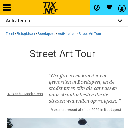
Activiteiten
Home
Algemeen
Tix.nl
Reisgidsen
Boedapest
Activiteiten
Street Art Tour
Vliegtickets
Bezienswaardigheden
Street Art Tour
Restaurants
Hotels
Uitgaan
Autohuur
“Graffiti is een kunstvorm
Winkelen
geworden in Boedapest, en de
stadsmuren zijn als canvassen
Wijken
Vlucht+hotel
voor straatartiesten die de
Alexandra Mackintosh
straten wat willen opvrolijken. ”
- Alexandra woont al sinds 2026 in Boedapest
Activiteiten