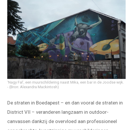
‘Nagy Fal’, een muurschildering naast Mika, een bar in de Joodse wijk.
(Bron: Alexandra Mackintosh)
De straten in Boedapest – en dan vooral de straten in
District VII – veranderen langzaam in outdoor-
canvassen dankzij de overvloed aan professioneel