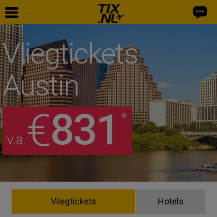
Vliegtickets
Austin
831
€
*
v.a.
Vliegtickets
Hotels