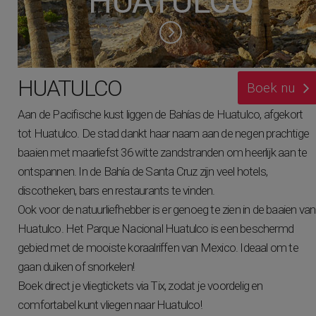
HUATULCO
HUATULCO
Boek nu
Aan de Pacifische kust liggen de Bahías de Huatulco, afgekort
tot Huatulco. De stad dankt haar naam aan de negen prachtige
baaien met maarliefst 36 witte zandstranden om heerlijk aan te
ontspannen. In de Bahía de Santa Cruz zijn veel hotels,
discotheken, bars en restaurants te vinden.
Ook voor de natuurliefhebber is er genoeg te zien in de baaien van
Huatulco. Het Parque Nacional Huatulco is een beschermd
gebied met de mooiste koraalriffen van Mexico. Ideaal om te
gaan duiken of snorkelen!
Boek direct je vliegtickets via Tix, zodat je voordelig en
comfortabel kunt vliegen naar Huatulco!