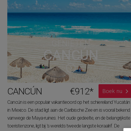
GENIETEN
CANCÚN
CANCÚN
€912*
Boek nu
Cancún is een populair vakantieoord op het schiereiland Yucatán
in Mexico. De stad ligt aan de Caribische Zee en is vooral bekend
vanwege de Maya-ruines. Het oude gedeelte, en de belangrijkste
toeristenzone, ligt bij 's werelds tweede langste koraalrif. De