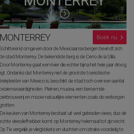
MONTERREY
MONTERREY
Boek nu
Schitterend omgeven door de Mexicaanse bergen bevindt zich
de stad Monterrey. De bekendste berg is de Cerro de la Silla.
Door Monterrey gaat een rivier die echter bijna het hele jaar droog
ligt. Ondanks dat Monterrey niet de grootste toeristische
trekpleister van Mexico is, beschikt de stad toch over een aantal
bezienswaardigheden. Pleinen, musea, een beroemde
bierbrouwerij en mooie natuurlijke elementen zoals de verborgen
grotten.
De keuken van Monterrey bestaat uit veel gebraden vlees, dus de
echte vleesliefhebber komt op Monterrey helemaal tot zijn recht.
Op Tix vergelijk je vliegtickets en vluchten om straks voordelig te