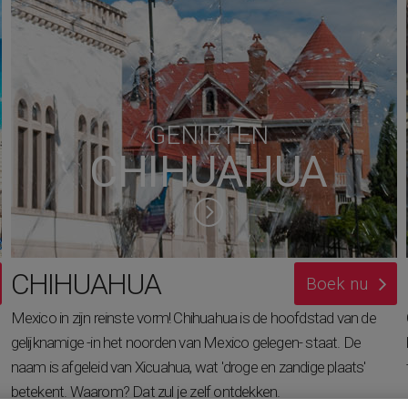
GENIETEN
CHIHUAHUA
CHIHUAHUA
Boek nu
Mexico in zijn reinste vorm! Chihuahua is de hoofdstad van de
gelijknamige -in het noorden van Mexico gelegen- staat. De
naam is afgeleid van Xicuahua, wat 'droge en zandige plaats'
betekent. Waarom? Dat zul je zelf ontdekken.