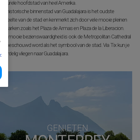
culturele hoofdstad van heel Amerika.
De historische binnenstad van Guadalajara is het oudste
gedeelte van de stad en kenmerkt zich door vele mooie pleinen
en parken zoals het Plaza de Armas en Plaza de la Liberacion.
Een mooie bezienswaardigheid is ook de Metropolitan Cathedral
w
die beschouwd word als het symbool van de stad. Via Tix kun je
voordelig vliegen naar Guadalajara.
r
GENIETEN