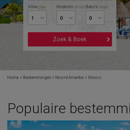
Volw
Kinderen
Baby's
(12+)
(2-11jr)
(<2 jr)
1
0
0
Zoek & Boek
Home
Bestemmingen
Noord Amerika
Mexico
Populaire bestemm