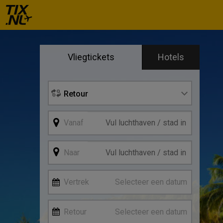
Se
Vliegtickets
Hotels
Vertre
Retour
Vanaf
Naar
Vertrek
Selecteer een datum
Retour
Selecteer een datum