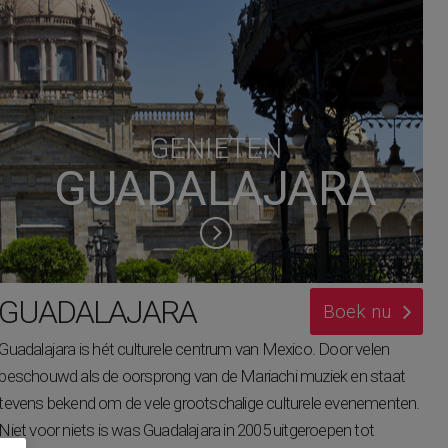
GENIETEN
GUADALAJARA
GUADALAJARA
Boek nu
Guadalajara is hét culturele centrum van Mexico. Door velen
beschouwd als de oorsprong van de Mariachi muziek en staat
tevens bekend om de vele grootschalige culturele evenementen.
Niet voor niets is was Guadalajara in 2005 uitgeroepen tot