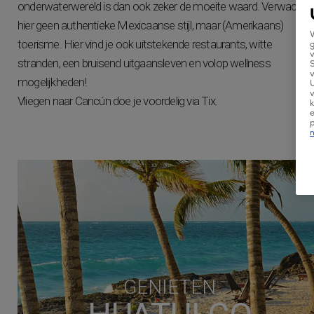
onderwaterwereld is dan ook zeker de moeite waard. Verwacht
hier geen authentieke Mexicaanse stijl, maar (Amerikaans)
W
toerisme. Hier vind je ook uitstekende restaurants, witte
g
v
stranden, een bruisend uitgaansleven en volop wellness
v
mogelijkheden!
U
v
Vliegen naar Cancún doe je voordelig via Tix.
k
e
GENIETEN