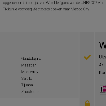
opgenomen is in de lijst van Werelderfgoed van de UNESCO? Via
Tix kun je voordelig vliegtickets boeken naar Mexico City.
W
Uit
Guadalajara
4 s
Mazatlan
Monterrey
Kor
Saltillo
Tijuana
Zacatecas