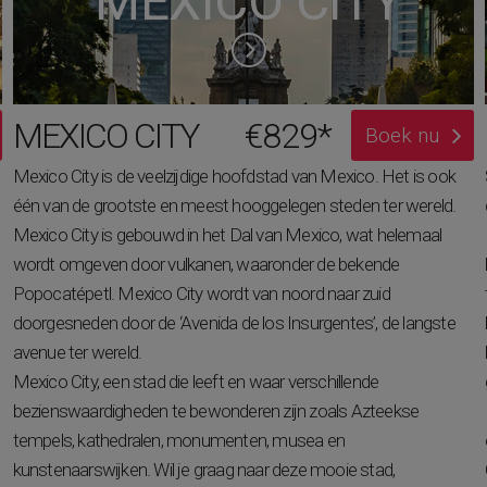
MEXICO CITY
MEXICO CITY
€829*
Boek nu
Mexico City is de veelzijdige hoofdstad van Mexico. Het is ook
één van de grootste en meest hooggelegen steden ter wereld.
Mexico City is gebouwd in het Dal van Mexico, wat helemaal
wordt omgeven door vulkanen, waaronder de bekende
Popocatépetl. Mexico City wordt van noord naar zuid
doorgesneden door de ‘Avenida de los Insurgentes’, de langste
avenue ter wereld.
Mexico City, een stad die leeft en waar verschillende
bezienswaardigheden te bewonderen zijn zoals Azteekse
tempels, kathedralen, monumenten, musea en
kunstenaarswijken. Wil je graag naar deze mooie stad,