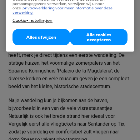
persoonsgegevens verwerken, verwijzen wij u naar
onze
privacyverklaring voor meer informatie over deze
verwerking.
Cookie-instellingen
Vliegen naar Santander
Alle cookies
Alles afwijzen
Vlieg met Tix naar de sfeervolle havenstad Santander,
accepteren
gelegen in het noorden van Spanje. Dat de stad klasse
heeft, merk je direct tijdens een eerste wandeling. De
statige huizen, het voormalige zomerpaleis van het
Spaanse Koningshuis ‘Palacio de la Magdalena’, de
diverse kerken en vele museum geven je een compleet
beeld van het kleine, historische stadscentrum.
Na je wandeling kun je bijkomen aan de haven,
bijvoorbeeld in een van de vele visrestaurantjes.
Natuurlijk is ook het brede strand hier ideaal voor.
Vergelijk eerst alle vliegtickets naar Santander op Tix,
zodat je voordelig en comfortabel zult vliegen naar
deze Spaanse vakantiebestemming.