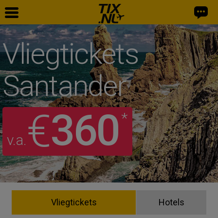
Vliegtickets
Santander
360
€
*
v.a.
Vliegtickets
Hotels