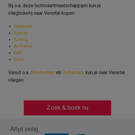
Bij o.a. deze luchtvaartmaatschappijen kun je
vliegtickets naar Venetië kopen:
Transavia
Ryanair
Vueling
Air France
KLM
Swiss
Vanuit o.a.
Amsterdam
en
Rotterdam
kun je naar Venetië
vliegen.
Zoek & boek nu
Altijd veilig