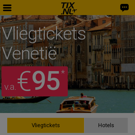
Vliegtickets
Venetië
95
€
*
v.a.
Vliegtickets
Hotels