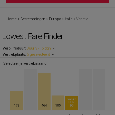
Home
Bestemmingen
Europa
Italie
Venetie
Lowest Fare Finder
Verblijfsduur:
Duur 3 - 15 dgn
Vertrekplaats:
5 geselecteerd
Selecteer je vertrekmaand
vanaf
EUR
178
464
105
95