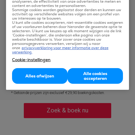
Vanafprijs per vertrekplaats *
analyseren, de effectiviteit van onze advertenties te meten en
content en advertenties te personaliseren.
Sommige cookies worden geplaatst door derden en kunnen uw
activiteit op verschillende websites volgen om een profiel van
€
40
Charleroi
uw interesses op te bouwen.
U kunt alle cookies accepteren, niet-essentiële cookies weigeren
of uw voorkeuren beheren door hieronder de gewenste optie te
selecteren. U kunt uw keuzes op elk moment wijzigen via de link
€
95
‘Cookie-instellingen’, die onderaan elke pagina van onze
Amsterdam Schiphol
website beschikbaar is. Voor zover onze cookies uw
persoonsgegevens verwerken, verwijzen wij u naar
onze
privacyverklaring voor meer informatie over deze
verwerking.
€
101
Brussel International
Cookie-instellingen
Alle cookies
€
111
Alles afwijzen
Dusseldorf
accepteren
* Getoonde prijzen zijn exclusief €29,90 boekingskosten.
Zoek & boek nu