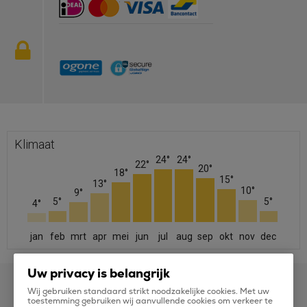
Klimaat
24°
24°
22°
20°
18°
15°
13°
10°
9°
5°
5°
4°
jan
feb
mrt
apr
mei
jun
jul
aug
sep
okt
nov
dec
Uw privacy is belangrijk
Wij gebruiken standaard strikt noodzakelijke cookies. Met uw
toestemming gebruiken wij aanvullende cookies om verkeer te