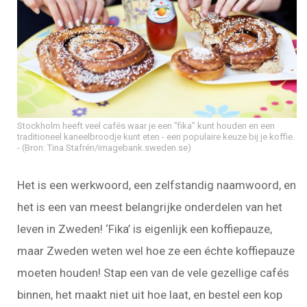
Stockholm heeft veel cafés waar je een "fika" kunt houden en een
traditioneel kaneelbroodje kunt eten - een populaire keuze bij je koffie.
(Bron: Tina Stafrén/imagebank.sweden.se)
Het is een werkwoord, een zelfstandig naamwoord, en
het is een van meest belangrijke onderdelen van het
leven in Zweden! ‘Fika’ is eigenlijk een koffiepauze,
maar Zweden weten wel hoe ze een échte koffiepauze
moeten houden! Stap een van de vele gezellige cafés
binnen, het maakt niet uit hoe laat, en bestel een kop