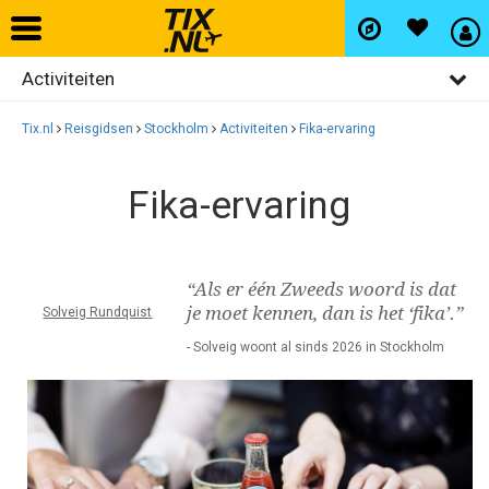
Activiteiten
Home
Algemeen
Tix.nl
Reisgidsen
Stockholm
Activiteiten
Fika-ervaring
Vliegtickets
Bezienswaardigheden
Fika-ervaring
Restaurants
Hotels
Uitgaan
Autohuur
“Als er één Zweeds woord is dat
Winkelen
je moet kennen, dan is het ‘fika’.”
Solveig Rundquist
Wijken
- Solveig woont al sinds 2026 in Stockholm
Vlucht+hotel
Activiteiten