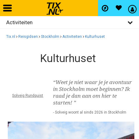
Activiteiten
Home
Algemeen
Tix.nl
Reisgidsen
Stockholm
Activiteiten
Kulturhuset
Vliegtickets
Bezienswaardigheden
Kulturhuset
Restaurants
Hotels
Uitgaan
Autohuur
“Weet je niet waar je je avontuur
Winkelen
in Stockholm moet beginnen? Ik
raad je dan aan om hier te
Solveig Rundquist
Wijken
Vlucht+hotel
starten! ”
- Solveig woont al sinds 2026 in Stockholm
Activiteiten