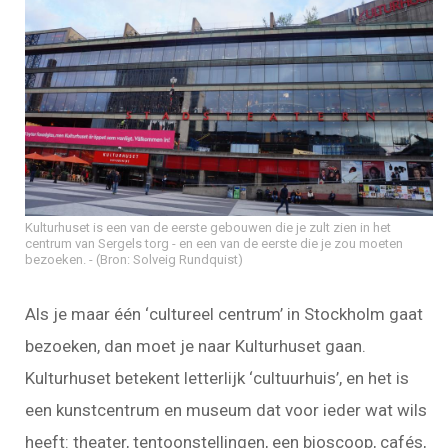
Kulturhuset is een van de eerste gebouwen die je zult zien in het
centrum van Sergels torg - en een van de eerste die je zou moeten
bezoeken.
(Bron: Solveig Rundquist)
Als je maar één ‘cultureel centrum’ in Stockholm gaat
bezoeken, dan moet je naar Kulturhuset gaan.
Kulturhuset betekent letterlijk ‘cultuurhuis’, en het is
een kunstcentrum en museum dat voor ieder wat wils
heeft: theater, tentoonstellingen, een bioscoop, cafés,