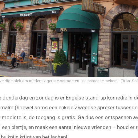
eldige plek om medereizigers te ontmoeten - en samen te lachen!
(Bron: So
e donderdag en zondag is er Engelse stand-up komedie in de
malm (hoewel soms een enkele Zweedse spreker tussendoo
t mooiste is, de toegang is gratis. Ga dus een ontspannen av
l een biertje, en maak een aantal nieuwe vrienden – houd er
 buikpijn krijgt van het lachen!