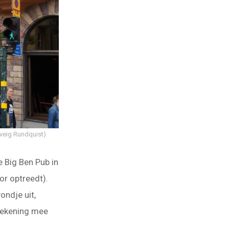
lveig Rundquist)
 Big Ben Pub in
r optreedt).
ondje uit,
 rekening mee