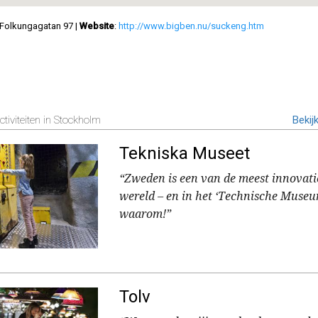
 Folkungagatan 97
|
Website
:
http://www.bigben.nu/suckeng.htm
tiviteiten in Stockholm
Bekijk
Tekniska Museet
“Zweden is een van de meest innovati
wereld – en in het ‘Technische Museu
waarom!”
Tolv