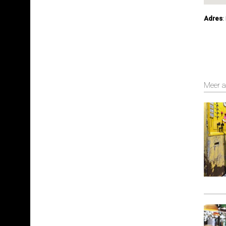
Adres
:
Meer ac