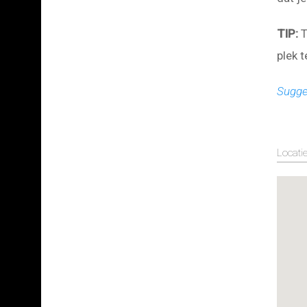
TIP:
T
plek 
Sugge
Locati