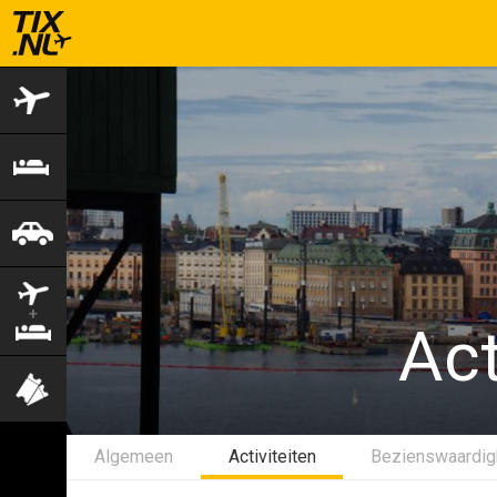
Vliegtickets
Hotels
Autohuur
Vlucht+hotel
Act
Activiteiten
Algemeen
Activiteiten
Bezienswaardi