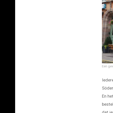
Een gew
Ieder
Söder
En he
beste
dat je