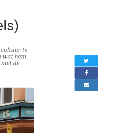
ls)
cultuur te
en wat hem
 met de