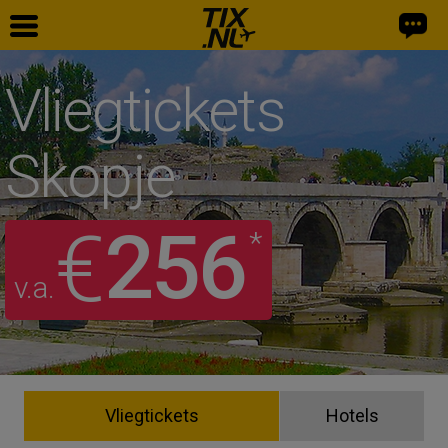
Vliegtickets
Skopje
256
€
*
v.a.
Vliegtickets
Hotels