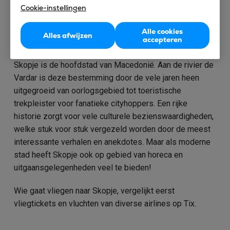
Cookie-instellingen
Alle cookies
Alles afwijzen
accepteren
Vliegen naar Skopje
Skopje is de hoofdstad van Macedonië. Aan de rivier de
Vardar is deze bestemming door de vele jaren heen
uitgegroeid van oorlogsgebied tot toeristische
trekpleister voor fanatieke cityhoppers. Een rijke
historie zorgt voor vele culturele bezienswaardigheden,
welke stuk voor stuk vergezeld worden door de meest
interessante verhalen en anekdotes. Maar als moderne
stad heeft Skopje ook op gebied van horeca en
uitgaansgelegenheden veel te bieden!
Wie gaat vliegen naar Skopje, vergelijkt eerst
vliegtickets en vluchten van diverse airlines op Tix.