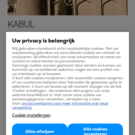
KABUL
Kabul is de hoofdstad van Afghanistan. Het is tevens de
Uw privacy is belangrijk
grootste stad van dit land. Bij een vakantie in Kabul mag een
Wij gebruiken standaard strikt noodzakelijke cookies. Met uw
bezoek aan het Afghaanse Nationaal Museum zeker niet
toestemming gebruiken wij aanvullende cookies om verkeer te
analyseren, de effectiviteit van onze advertenties te meten en
ontbreken. Ook de ruine van het Darul Aman paleis, het graf
content en advertenties te personaliseren.
Sommige cookies worden geplaatst door derden en kunnen uw
van de Mughal keizer Babur in Bagh-e Babur en het
activiteit op verschillende websites volgen om een profiel van
uw interesses op te bouwen.
Chehlstoon Park zijn zeker de moeite waard. Het Koninklijk
U kunt alle cookies accepteren, niet-essentiële cookies weigeren
of uw voorkeuren beheren door hieronder de gewenste optie te
Paleis ligt net buiten de stad en is een prachtig gebouw.
selecteren. U kunt uw keuzes op elk moment wijzigen via de link
‘Cookie-instellingen’, die onderaan elke pagina van onze
Winkelen kan je doen in en rond Flower Street and Chicken
website beschikbaar is. Voor zover onze cookies uw
persoonsgegevens verwerken, verwijzen wij u naar
Street.
onze
privacyverklaring voor meer informatie over deze
verwerking.
Op Tix vind je vliegtickets naar Kabul, die je eenvoudig online
Cookie-instellingen
kunt boeken. Jij kiest zelf wat voor jou het ideale vliegticket is.
Alle cookies
Alles afwijzen
accepteren