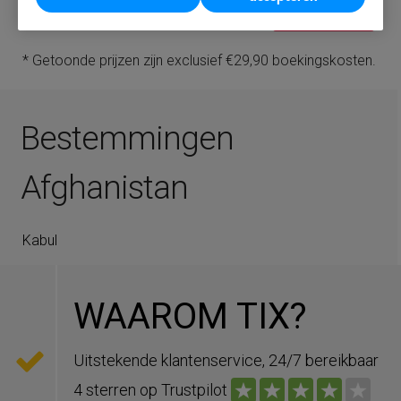
Boek nu
* Getoonde prijzen zijn exclusief €29,90 boekingskosten.
Bestemmingen
Afghanistan
Kabul
WAAROM TIX?
Uitstekende klantenservice, 24/7 bereikbaar
4 sterren op Trustpilot