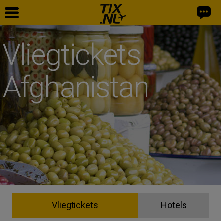
Vliegtickets
Afghanistan
Vliegtickets
Hotels