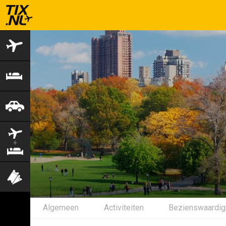
Vliegtickets
Hotels
Autohuur
Vlucht+hotel
Activiteiten
Algemeen
Activiteiten
Bezienswaardi