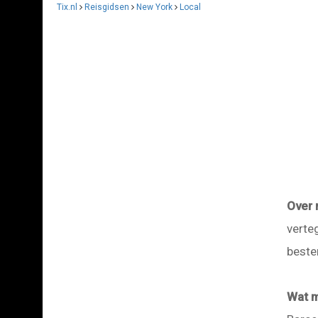
Tix.nl
Reisgidsen
New York
Local
Over 
verte
beste
Wat m