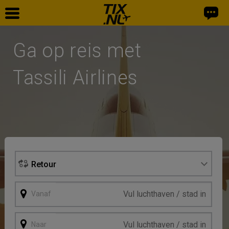
Home
Ga op reis met
Vliegtickets
Tassili Airlines
Facebook
Retour
Vanaf
Naar