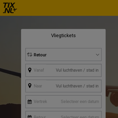
Se
Vliegtickets
Vertre
Retour
Vanaf
Naar
Vertrek
Selecteer een datum
Retour
Selecteer een datum