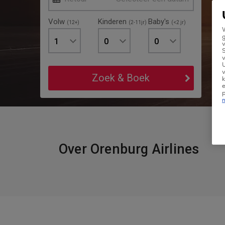
Volw
Kinderen
Baby's
(12+)
(2-11jr)
(<2 jr)
W
g
1
0
0
v
v
U
v
Zoek & Boek
k
e
Over Orenburg Airlines