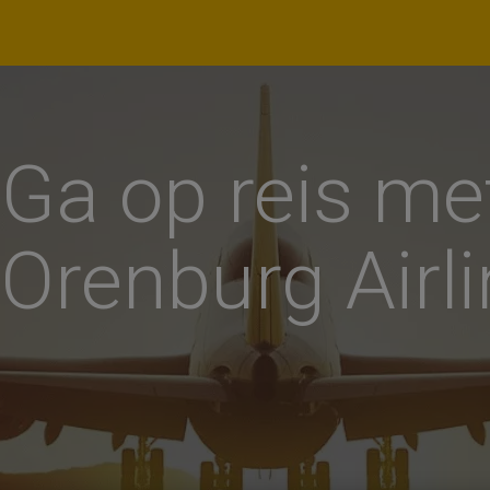
lecteer datum
X
Ga op reis me
k - Terug
Orenburg Airl