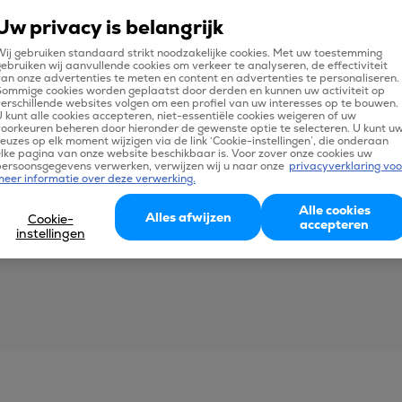
Uw privacy is belangrijk
ij gebruiken standaard strikt noodzakelijke cookies. Met uw toestemming
ebruiken wij aanvullende cookies om verkeer te analyseren, de effectiviteit
an onze advertenties te meten en content en advertenties te personaliseren.
Sommige cookies worden geplaatst door derden en kunnen uw activiteit op
erschillende websites volgen om een profiel van uw interesses op te bouwen.
 kunt alle cookies accepteren, niet-essentiële cookies weigeren of uw
oorkeuren beheren door hieronder de gewenste optie te selecteren. U kunt u
euzes op elk moment wijzigen via de link ‘Cookie-instellingen’, die onderaan
lke pagina van onze website beschikbaar is. Voor zover onze cookies uw
persoonsgegevens verwerken, verwijzen wij u naar onze
privacyverklaring voo
meer informatie over deze verwerking.
Alle cookies
Alles afwijzen
Cookie-
accepteren
instellingen