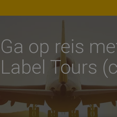
lecteer datum
X
Ga op reis me
k - Terug
Label Tours (c