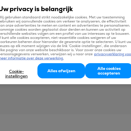
Uw privacy is belangrijk
ij gebruiken standaard strikt noodzakelijke cookies. Met uw toestemming
ebruiken wij aanvullende cookies om verkeer te analyseren, de effectiviteit
an onze advertenties te meten en content en advertenties te personaliseren.
Sommige cookies worden geplaatst door derden en kunnen uw activiteit op
erschillende websites volgen om een profiel van uw interesses op te bouwen.
 kunt alle cookies accepteren, niet-essentiële cookies weigeren of uw
oorkeuren beheren door hieronder de gewenste optie te selecteren. U kunt u
euzes op elk moment wijzigen via de link ‘Cookie-instellingen’, die onderaan
lke pagina van onze website beschikbaar is. Voor zover onze cookies uw
persoonsgegevens verwerken, verwijzen wij u naar onze
privacyverklaring voo
meer informatie over deze verwerking.
Alle cookies
Alles afwijzen
Cookie-
accepteren
instellingen