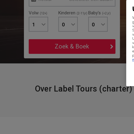
Volw
Kinderen
Baby's
(12+)
(2-11jr)
(<2 jr)
W
g
1
0
0
v
v
U
v
Zoek & Boek
k
e
Over Label Tours (charter)