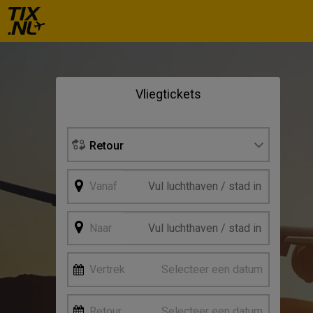
Se
Vliegtickets
Vertre
Retour
Vanaf
Naar
Vertrek
Selecteer een datum
Retour
Selecteer een datum