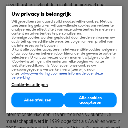
deze thuisbasis vliegt de maatschappij zowel naar
bestemmingen binnen Maleisië als naar bestemmingen
Uw privacy is belangrijk
daarbuiten. AirAsia vliegt met nieuwe en moderne
Wij gebruiken standaard strikt noodzakelijke cookies. Met uw
vliegtuigen van het type Airbus A320.
toestemming gebruiken wij aanvullende cookies om verkeer te
analyseren, de effectiviteit van onze advertenties te meten en
content en advertenties te personaliseren.
Sommige cookies worden geplaatst door derden en kunnen uw
Thai AirAsia
(Thailand)
activiteit op verschillende websites volgen om een profiel van
Thai AirAsia is een van de maatschappijen van de AirAsia
uw interesses op te bouwen.
U kunt alle cookies accepteren, niet-essentiële cookies weigeren
group en vliegt naar zowel binnenlandse als buitenlandse
of uw voorkeuren beheren door hieronder de gewenste optie te
selecteren. U kunt uw keuzes op elk moment wijzigen via de link
bestemmingen in Thailand, voornamelijk vanuit de basis in
‘Cookie-instellingen’, die onderaan elke pagina van onze
website beschikbaar is. Voor zover onze cookies uw
Bangkok. De maatschappij werd in 2004 opgericht en is
persoonsgegevens verwerken, verwijzen wij u naar
sindsdien groots uitgebreid. Thai AirAsia vliegt met nieuwe
onze
privacyverklaring voor meer informatie over deze
verwerking.
en moderne vliegtuigen van het type Airbus A320.
Cookie-instellingen
Indonesia
AirAsia
(Indonesië)
Alle cookies
Alles afwijzen
De Indonesische tak van de AirAsia group is Indonesia
accepteren
AirAsia. Deze maatschappij voert binnenlandse en
internationale vluchten uit vanuit de basis Jakarta. De
maatschappij werd in 1999 opgericht als Awair en werd in