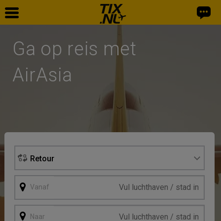
Home
Ga op reis met
Vliegtickets
AirAsia
Facebook
Retour
Vanaf
Naar