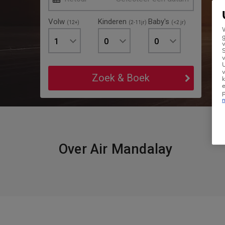
Volw
Kinderen
Baby's
(12+)
(2-11jr)
(<2 jr)
W
g
1
0
0
v
v
U
v
Zoek & Boek
k
e
Over Air Mandalay