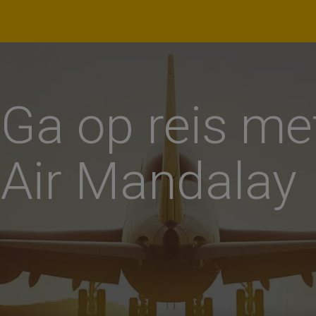
lecteer datum
X
Ga op reis me
k - Terug
Air Mandalay