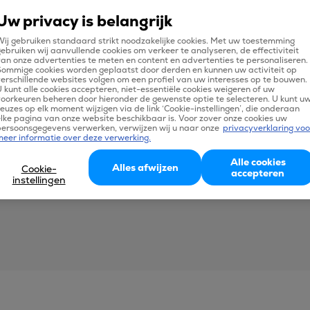
Uw privacy is belangrijk
ij gebruiken standaard strikt noodzakelijke cookies. Met uw toestemming
ebruiken wij aanvullende cookies om verkeer te analyseren, de effectiviteit
an onze advertenties te meten en content en advertenties te personaliseren.
Sommige cookies worden geplaatst door derden en kunnen uw activiteit op
erschillende websites volgen om een profiel van uw interesses op te bouwen.
 kunt alle cookies accepteren, niet-essentiële cookies weigeren of uw
oorkeuren beheren door hieronder de gewenste optie te selecteren. U kunt u
euzes op elk moment wijzigen via de link ‘Cookie-instellingen’, die onderaan
lke pagina van onze website beschikbaar is. Voor zover onze cookies uw
persoonsgegevens verwerken, verwijzen wij u naar onze
privacyverklaring voo
meer informatie over deze verwerking.
Alle cookies
Alles afwijzen
Cookie-
accepteren
instellingen