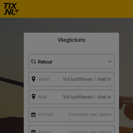
Se
Vliegtickets
Vertre
Retour
Vanaf
Naar
Vertrek
Selecteer een datum
Retour
Selecteer een datum